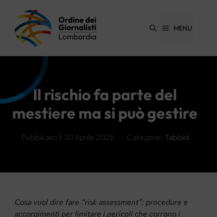
Vai
al
contenuto
MENU
Il rischio fa parte del
mestiere ma si può gestire
Pubblicato il
30 Aprile 2025
Categorie:
Tabloid
Cosa vuol dire fare “risk assessment”: procedure e
accorgimenti per limitare i pericoli che corrono i