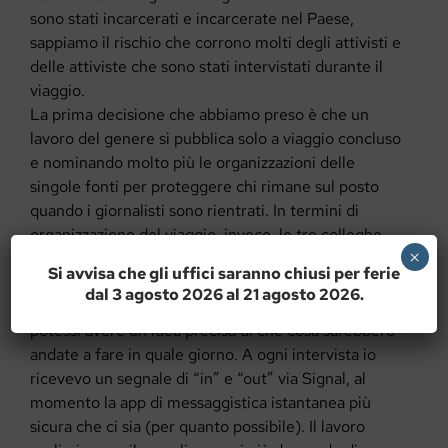
sono stati incarcerati e incarcerate nel Paese,
sappiamo il rischio che corrono molti degli attivisti e
delle attiviste che sono stati intervistati durante il
viaggio.
La prima decisione che abbiamo preso è che un
lavoro del genere si pubblica solo a viaggio concluso
e nominando molto più le organizzazioni delle
singole fonti per proteggere chi rimane sul posto
quando i giornalisti sono rientrati. In termini di
organizzazione del viaggio, invece, le tre colleghe
×
sono state in grado di produrre un documento
Si avvisa che gli uffici saranno chiusi per ferie
abbastanza dettagliato dei singoli spostamenti in
dal 3 agosto 2026 al 21 agosto 2026.
modo tale che io, dalla mia scrivania di Milano,
potessi avere un’idea precisa di che cosa sarebbero
andate a fare in quale giorno. A ogni intervista io
ricevevo un segnale di “in” e “out” via Signal, al
momento la app di messaggistica istantanea più
sicura che ci sia (per quanto possibile). Il lavoro