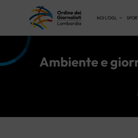
Vai
al
NOI L’OGL
SPOR
contenuto
Ambiente e giorna