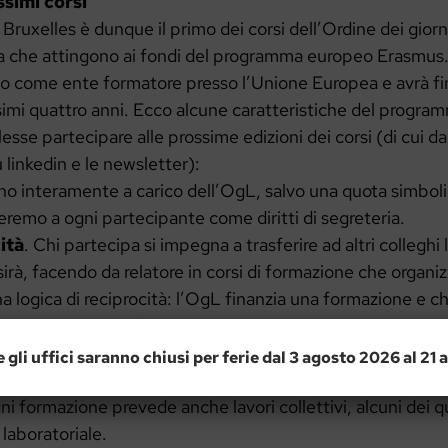
ssimi corsi
Bruxelles è dunque il primo dei corsi dell’Ordine dei giorna
 che attingono ai fondi del programma europeo Erasmus. 
to come ente formatore presso l’Unione Europea e avrà f
simi quattro anni. Ecco alcune caratteristiche del progra
lesse partecipare alle prossime edizioni dei corsi (di cui d
u linkedin e le newsletter):
no interamente a carico dell’OgL, salvo una quota simbol
remo a ogni partecipante come diritti di segreteria.
ità
. Chi partecipa si impegna a trasferire ad altri collegh
irà, facendo da relatore in corsi di formazione che organi
una logica di reciprocità: l’OgL finanzia una formazione e chi
sposizione dei colleghi.
 Le formazioni sono di gruppo: bisogna essere disponibili a
e gli uffici saranno chiusi per ferie dal 3 agosto 2026 al 21
 soggiorno di studio sarà preceduto da due riunioni prepa
gni formazione prevede anche lavori collettivi, alcuni dei 
laboratoriale.