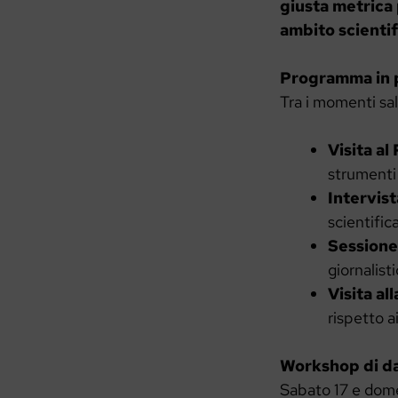
giusta metrica 
ambito scientif
Programma in 
Tra i momenti sal
Visita a
strumenti e
Intervist
scientific
Sessione
giornalisti
Visita al
rispetto a
Workshop di da
Sabato 17 e domen