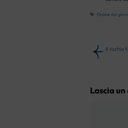
Tag
Ordine dei giorna
Il rischio
Lascia u
Commento