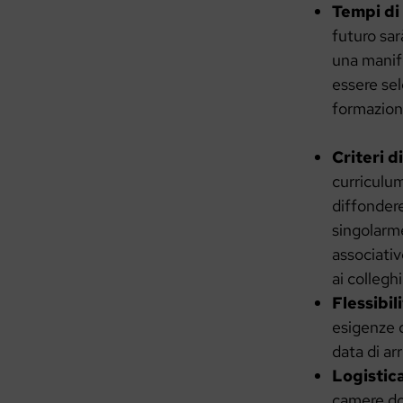
Tempi di
futuro sar
una manife
essere sel
formazion
Criteri d
curriculum
diffondere
singolarme
associativ
ai collegh
Flessibil
esigenze d
data di ar
Logistica
camere dop