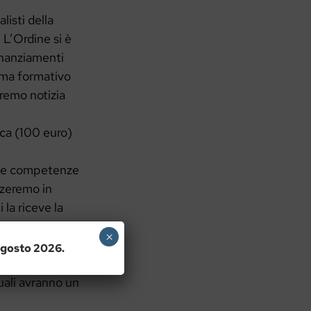
listi della
L’Ordine si è
inanziamenti
mma formativo
aremo notizia
ica (100 euro)
i le competenze
zzeremo in
 la riceve la
×
 lavorare in
 agosto 2026.
ratorie.
quali avranno un