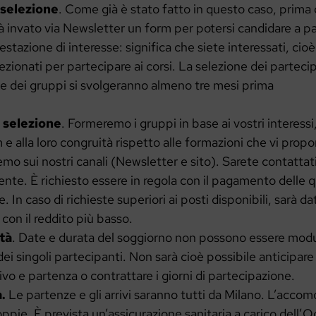
 selezione
. Come già è stato fatto in questo caso, prima 
à invato via Newsletter un form per potersi candidare a pa
stazione di interesse: significa che siete interessati, cioè 
ezionati per partecipare ai corsi. La selezione dei partecip
e dei gruppi si svolgeranno almeno tre mesi prima
i selezione
. Formeremo i gruppi in base ai vostri interessi,
 e alla loro congruità rispetto alle formazioni che vi prop
mo sui nostri canali (Newsletter e sito). Sarete contattat
nte. È richiesto essere in regola con il pagamento delle 
e. In caso di richieste superiori ai posti disponibili, sarà 
i con il reddito più basso.
ità
. Date e durata del soggiorno non possono essere modu
ei singoli partecipanti. Non sarà cioè possibile anticipare
rivo e partenza o contrattare i giorni di partecipazione.
.
Le partenze e gli arrivi saranno tutti da Milano. L’accom
pie. È prevista un’assicurazione sanitaria a carico dell