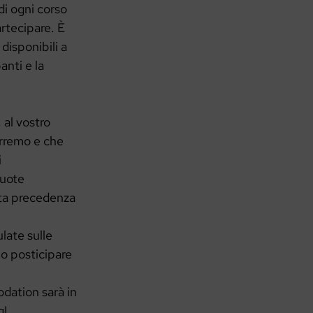
di ogni corso
rtecipare. È
disponibili a
anti e la
 al vostro
orremo e che
i
quote
data precedenza
late sulle
 o posticipare
odation sarà in
’OgL.