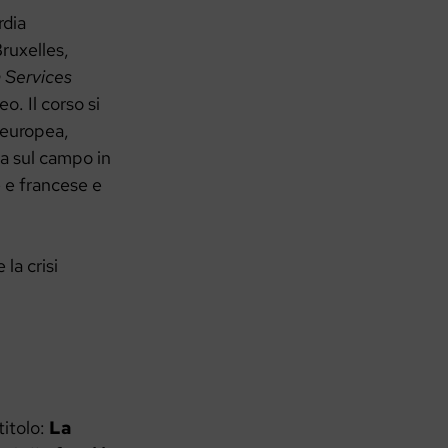
rdia
ruxelles,
 Services
. Il corso si
 europea,
a sul campo in
e e francese e
la crisi
titolo:
La