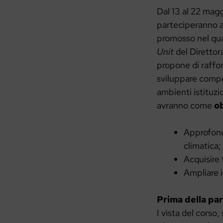
Dal 13 al 22 maggi
parteciperanno a
promosso nel qua
Unit
del Direttor
propone di raffor
sviluppare compe
ambienti istituzio
avranno come
ob
Approfondi
climatica;
Acquisire 
Ampliare i
Prima della pa
I vista del corso, 