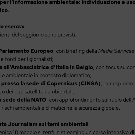
per l’informazione ambientale: individuazione e uso 
ico
.
presenza:
ienti del soggiorno sono previsti:
l Parlamento Europeo
, con briefing della
Media Services
 fonti per i giornalisti;
a all’Ambasciatrice d’Italia in Belgio
, con focus su c
a e ambientale in contesto diplomatico;
 presso la sede di Copernicus (CINSA)
, per esplorare 
co dei dati satellitari ambientali;
la sede della NATO
, con approfondimento sul ruolo dell’
i rischi ambientali e climatici nella sicurezza globale.
ta Journalism sui temi ambientali
ica 18 maggio si terrà in streaming un corso intensivo di