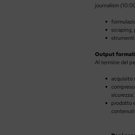
journalism (10:0
formulazio
scraping, 
strumenti 
Output formativ
Al termine del pe
acquisito 
compreso i
sicurezza;
prodotto e
contenuti 