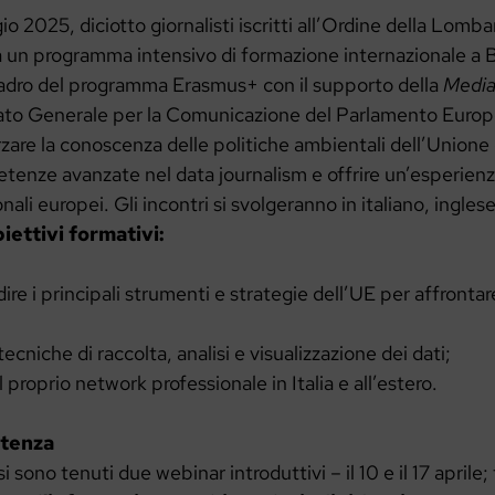
o 2025, diciotto giornalisti iscritti all’Ordine della Lomba
 un programma intensivo di formazione internazionale a B
dro del programma Erasmus+ con il supporto della
Media
ato Generale per la Comunicazione del Parlamento Europeo
zare la conoscenza delle politiche ambientali dell’Unione
tenze avanzate nel data journalism e offrire un’esperienz
nali europei. Gli incontri si svolgeranno in italiano, ingles
iettivi formativi:
re i principali strumenti e strategie dell’UE per affrontare 
tecniche di raccolta, analisi e visualizzazione dei dati;
l proprio network professionale in Italia e all’estero.
rtenza
si sono tenuti due webinar introduttivi – il 10 e il 17 aprile; 