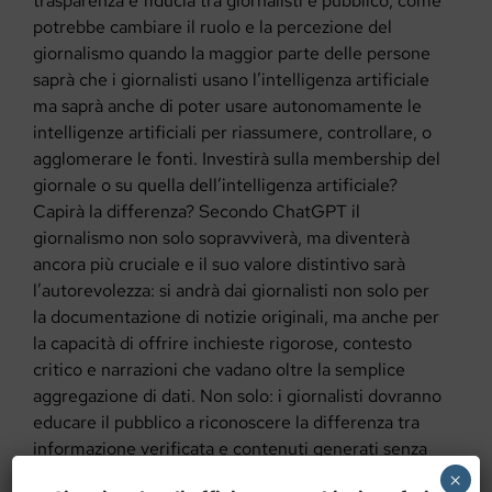
trasparenza e fiducia tra giornalisti e pubblico, come
potrebbe cambiare il ruolo e la percezione del
giornalismo quando la maggior parte delle persone
saprà che i giornalisti usano l’intelligenza artificiale
ma saprà anche di poter usare autonomamente le
intelligenze artificiali per riassumere, controllare, o
agglomerare le fonti. Investirà sulla membership del
giornale o su quella dell’intelligenza artificiale?
Capirà la differenza? Secondo ChatGPT il
giornalismo non solo sopravviverà, ma diventerà
ancora più cruciale e il suo valore distintivo sarà
l’autorevolezza: si andrà dai giornalisti non solo per
la documentazione di notizie originali, ma anche per
la capacità di offrire inchieste rigorose, contesto
critico e narrazioni che vadano oltre la semplice
aggregazione di dati. Non solo: i giornalisti dovranno
educare il pubblico a riconoscere la differenza tra
informazione verificata e contenuti generati senza
controllo editoriale.
×