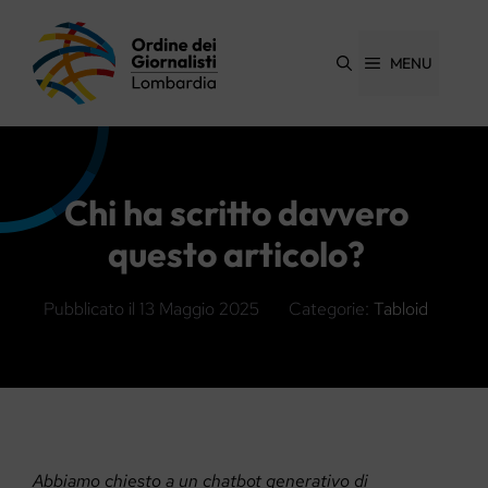
Vai
al
contenuto
MENU
Chi ha scritto davvero
questo articolo?
Pubblicato il
13 Maggio 2025
Categorie:
Tabloid
Abbiamo chiesto a un chatbot generativo di