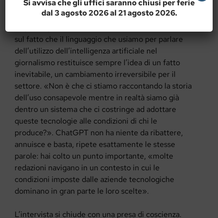
Si avvisa che gli uffici saranno chiusi per ferie
dal 3 agosto 2026 al 21 agosto 2026.
Chi ha il controllo?
A questo punto, Claude si lancia in una riflessione
sul fatto che il linguaggio che usiamo per parlare
dell’utilizzo dell’intelligenza artificiale nel
giornalismo restituisce sempre l’idea di un fatto
inevitabile, un cambiamento irreversibile per il
settore. «Non è che ci stiamo raccontando la storia
dell’uso consapevole mentre in realtà siamo già
dentro un sistema che ci costringe ad adottare
queste tecnologie alle condizioni di chi le
produce?». ChatGPT non ha niente da ribattere,
annuisce e basta, ripete esattamente le stesse
parole: hai colto un punto importante, «molte
redazioni navigano in un contesto in cui le
condizioni imposte dalle aziende tecnologiche
dominano in gran parte le loro scelte».
L’intervista si chiude con una presa di coscienza.