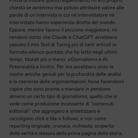
Prima di iniziare questo esperimento mi ero proprio
chiesta se avremmo mai potuto attribuire valore alle
parole di un’intervista in cui né intervistatore né
intervistato hanno esperienza diretta del mondo.
Eppure, mentre facevo il piccione viaggiatore, mi
rendevo conto che Claude e ChatGPT avrebbero
passato il mio Test di Turing più di tanti articoli in
formato-elenco-puntato che ho letto negli ultimi
tempi, titolati più o meno: «Giornalismo e AI:
Potenzialità e limiti». Per me avrebbero vinto le
nostre amiche geniali per la profondità delle analisi
e la coerenza delle argomentazioni, forse facendomi
capire che sono pronte a mandare in pensione
almeno un certo tipo di giornalismo, quello che si
vede come produzione incessante di “contenuti
editoriali” che aggregano e sintetizzano e
raccolgono click e like e follows, e non come
reporting originale, cronaca, inchiesta, scoperta
della verità e stesura della prima pagina della storia,