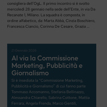
consigliera dell’OgL. Il primo incontro si è svolto
mercoledì 28 gennaio nella sede dell’Ente, in via Da
Recanate 1, Milano. La squadra è composta, in
ordine alfabetico, da: Marta Abbà, Cinzia Boschiero,
Francesca Ciancio, Corinna De Cesare, Grazia …
21 Gennaio 2026
Al via la Commissione
Marketing, Pubblicità e
Giornalismo
Si è insediata la “Commissione Marketing,
Pubblicità e Giornalismo” di cui fanno parte
Tommaso Accomanno, Stefania Bellinazzo,
Alessandra Chiarello, Sabrina Cottone, Mattia
Ferrara, Angela Frenda, Marco Gentili,