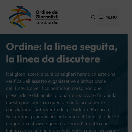
Vai
al
contenuto
MENU
Ordine: la linea seguita,
la linea da discutere
Nei giorni scorsi alcuni consiglieri hanno chiesto una
verifica dell’assetto organizzativo e istituzionale
dell’Ente. La verifica politica in corso non può
prescindere dall’analisi di quanto realizzato fin qui da
questa presidenza in questa e nella precedente
consiliatura. L’intervento del presidente Riccardo
Sorrentino, pronunciato nel corso del Consiglio del 23
giugno, ricostruisce queste azioni e l’impatto che
hanno avuto fin qui. È un contributo a una discussione