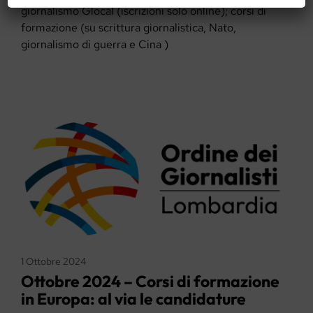
giornalismo GlocaI (iscrizioni solo online); corsi di
formazione (su scrittura giornalistica, Nato,
giornalismo di guerra e Cina )
1 Ottobre 2024
Ottobre 2024 – Corsi di formazione
in Europa: al via le candidature