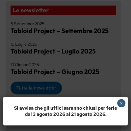
Le newsletter
8 Settembre 2025
Tabloid Project – Settembre 2025­
10 Luglio 2025
Tabloid Project – Luglio 2025
13 Giugno 2025
Tabloid Project – Giugno 2025
Tutte le newsletter
×
Deadline, il podcast
Si avvisa che gli uffici saranno chiusi per ferie
dal 3 agosto 2026 al 21 agosto 2026.