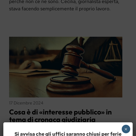
perché non ce ne sono. Cecilia, giornalista esperta,
stava facendo semplicemente il proprio lavoro.
17 Dicembre 2024
Cosa è di «interesse pubblico» in
tema di cronaca giudiziaria
×
È il concetto che regola la comunicazione delle
Si avvisa che gli uffici saranno chiusi per ferie