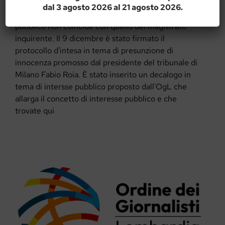
Procure e le norme in tema di presunzione
dal 3 agosto 2026 al 21 agosto 2026.
d’innocenza, ma l’interesse del giornalista e del
pubblico non coincide con quello del magistrato
inquirente. Il 9 dicembre è stato firmato il
protocollo d'intesa in tema di presunzione di
innocenza promosso dal presidente del tribunale di
Milano Fabio Roia. È stato inserito un decalogo in
tema di intersse pubblico proposto dall'OgL che
allarga il concetto di interesse pubblico e che
trovate qui