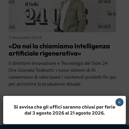
5 Novembre 2024
«Da noi la chiamiamo Intelligenza
artificiale rigenerativa»
Il direttore Innovazione e Tecnologia del Sole 24
Ore Gionata Tedeschi: i nuovi sistemi di AI
consentono di valorizzare i contenuti prodotti fin qui
per arricchire la produzione attuale
×
Si avvisa che gli uffici saranno chiusi per ferie
dal 3 agosto 2026 al 21 agosto 2026.