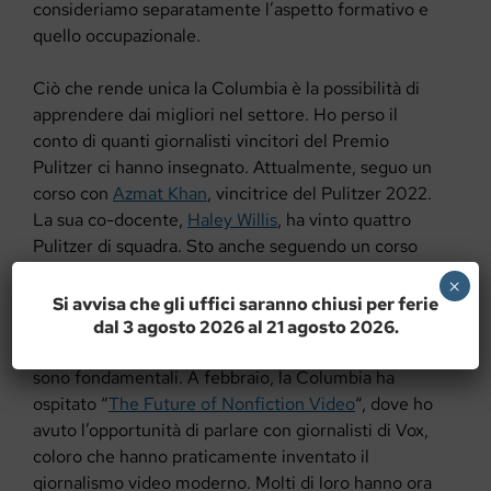
consideriamo separatamente l’aspetto formativo e
quello occupazionale.
Ciò che rende unica la Columbia è la possibilità di
apprendere dai migliori nel settore. Ho perso il
conto di quanti giornalisti vincitori del Premio
Pulitzer ci hanno insegnato. Attualmente, seguo un
corso con
Azmat Khan
, vincitrice del Pulitzer 2022.
La sua co-docente,
Haley Willis
, ha vinto quattro
Pulitzer di squadra. Sto anche seguendo un corso
con
Walt Bogdanich
, vincitore di tre Pulitzer,
×
insieme a
Steve Eder
, che ne ha vinti due. Nove
Si avvisa che gli uffici saranno chiusi per ferie
premi Pulitzer in due classi.
dal 3 agosto 2026 al 21 agosto 2026.
E non si tratta solo delle lezioni. Anche gli eventi
sono fondamentali. A febbraio, la Columbia ha
ospitato “
The Future of Nonfiction Video
“, dove ho
avuto l’opportunità di parlare con giornalisti di Vox,
coloro che hanno praticamente inventato il
giornalismo video moderno. Molti di loro hanno ora