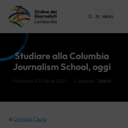
Vai
al
contenuto
MENU
Studiare alla Columbia
Journalism School, oggi
Pubblicato il
23 Aprile 2025
Categorie:
Tabloid
di
Christian Caurla