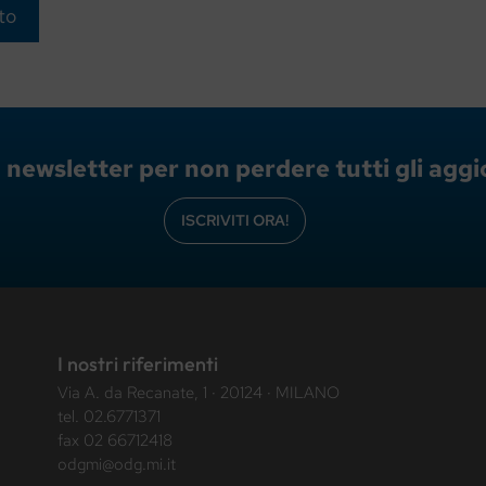
lla newsletter per non perdere tutti gli ag
ISCRIVITI ORA!
I nostri riferimenti
Via A. da Recanate, 1 · 20124 · MILANO
tel.
02.6771371
fax 02 66712418
odgmi@odg.mi.it