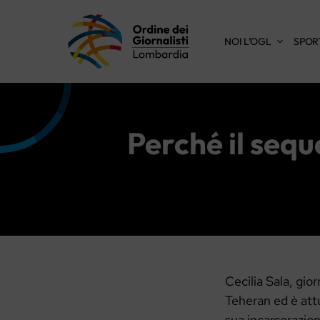
Vai
al
NOI L’OGL
SPOR
contenuto
Perché il sequ
Cecilia Sala, gior
Teheran ed è attu
sua incarcerazio