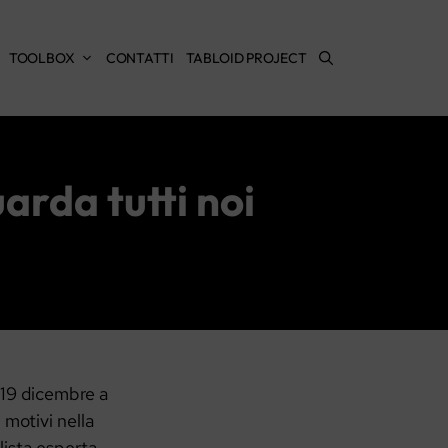
TOOLBOX
CONTATTI
TABLOID PROJECT
uarda tutti noi
l 19 dicembre a
motivi nella
ista esperta,