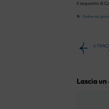
Il sequestro di C
Tag
Ordine dei giorna
Il TRACE
Lascia u
Commento