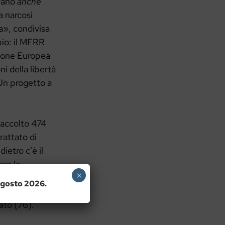
rvano
anche
a narcosi
va», condivisa
pio: il MFRR
ione Europea
i della libertà
 Un progetto a
raccolto 474
rattato di
ietro c’è il
are la
×
uzione dei
 agosto 2026.
ei primi 6 mesi
sato (76).