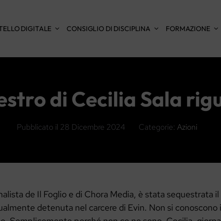
TELLO DIGITALE
CONSIGLIO DI DISCIPLINA
FORMAZIONE
estro di Cecilia Sala rig
Pubblicato il
28 Dicembre 2024
Categorie:
Azioni
nalista de Il Foglio e di Chora Media, è stata sequestrata i
almente detenuta nel carcere di Evin. Non si conoscono i 
ne. Semplicemente perché non ce ne sono. Cecilia, giornal