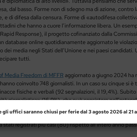
a e diplomatica di alto livello». Tuttavia pensiamo che se
sa, dal basso. Forme non di sdegno ma di azione, contro l
e, e di difesa dalla censura. Forme di «autodifesa colletti
 cittadini che hanno a cuore l’informazione libera. Un esem
apid Response), il progetto cofinanziato dalla Commiss
n database online quotidianamente aggiornato le violazion
 dei media negli Stati dell’Unione e nei paesi candidati.
cipare tutti.
of Media Freedom di MFFR
aggiornato a giugno 2024 ha 
hanno coinvolto 748 giornalisti. In un caso su cinque si è t
nacce fisiche e verbali (92 segnalazioni, il 19,4%). Subito d
vità giornalistica» (16,9%), che può consistere nell’ostacol
ere sui luoghi chiave, l’accesso alle informazioni, la distrib
e gli uffici saranno chiusi per ferie dal 3 agosto 2026 al 21
istici. Questo tipo di censura ha registrato un aumento: n
 stati registrati più casi (80) rispetto all’intero anno pas