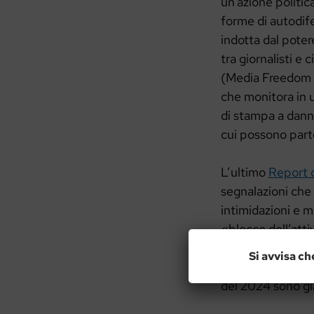
un’azione politic
forme di autodife
indotta dal poter
tra giornalisti e
(Media Freedom R
che monitora in u
di stampa a danno
cui possono parte
L’ultimo
Report 
segnalazioni che 
intimidazioni e mi
«blocco dell’atti
possibilità di ess
Si avvisa ch
contenuti giornal
del 2024 sono già