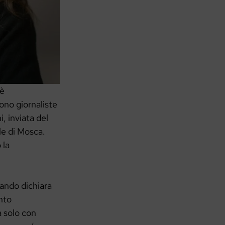
 è
ono giornaliste
, inviata del
le di Mosca.
 la
uando dichiara
nto
a solo con