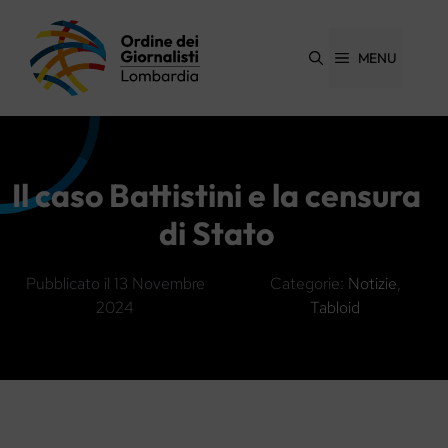
Vai
al
contenuto
MENU
Il caso Battistini e la censura
di Stato
Pubblicato il
13 Novembre
Categorie:
Notizie
,
2024
Tabloid