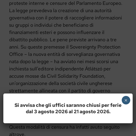
proteste interne e censure del Parlamento Europeo.
La legge prevedeva la creazione di una autorità
governativa con il potere di raccogliere informazioni
su gruppi o individui che beneficiano di
finanziamenti esteri e possono influenzare il
dibattito pubblico. Le pene previste arrivano a tre
anni. Su queste premesse il Sovereignty Protection
Office – la nuova entità di sorveglianza governativa
nata dopo la legge – ha avviato nei mesi scorsi una
inchiesta sull’editore indipendente Átlátszó per
accuse mosse da Civil Solidarity Foundation,
un’organizzazione della società civile ungherese
strettamente allineata con il partito di governo
Fidesz. Il pretesto è strato un finanziamento estero
×
Si avvisa che gli uffici saranno chiusi per ferie
ad Átlátszó. Lo schema dunque è chiaro, semplice
dal 3 agosto 2026 al 21 agosto 2026.
nella sua brutalità e può essere facilmente replicato
contro la voce scomoda di turno.
Questa modalità di censura ha infatti avuto seguito
altrove.