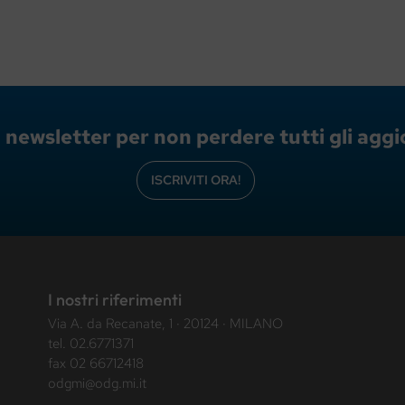
lla newsletter per non perdere tutti gli ag
ISCRIVITI ORA!
I nostri riferimenti
Via A. da Recanate, 1 · 20124 · MILANO
tel.
02.6771371
fax 02 66712418
odgmi@odg.mi.it