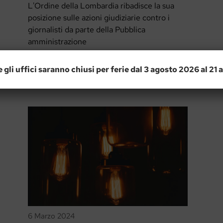
L'Ordine della Lombardia ribadisce la sua
posizione sulle azioni giudiziarie contro i
giornalisti da parte della Pubblica
amministrazione
e gli uffici saranno chiusi per ferie dal 3 agosto 2026 al 21
6 Marzo 2024