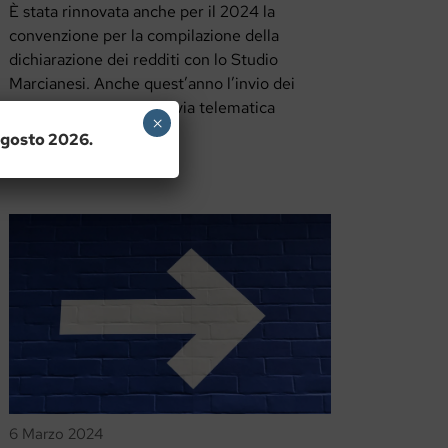
È stata rinnovata anche per il 2024 la
convenzione per la compilazione della
dichiarazione dei redditi con lo Studio
Marcianesi. Anche quest’anno l’invio dei
documenti avverrà per via telematica
×
 agosto 2026.
6 Marzo 2024