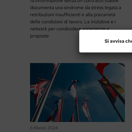
fa informazione senza un contratto stabile
documenta una sindrome da stress legata a
retribuzioni insufficienti e alla precarietà
delle condizioni di lavoro. Le iniziative e i
network per condividere esperienze e
proposte
Si avvisa ch
6 Marzo 2024