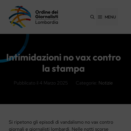
Vai
al
contenuto
MENU
Intimidazioni no vax contro
la stampa
Pubblicato il
4 Marzo 2025
Categorie:
Notizie
Si ripetono gli episodi di vandalismo no vax contro
giornali e giornalisti lombardi. Nelle notti scorse