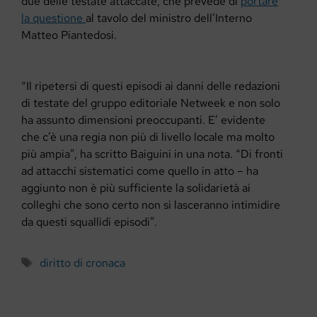
due delle testate attaccate, che prevede di
portare
la questione
al tavolo del ministro dell’Interno
Matteo Piantedosi.
“Il ripetersi di questi episodi ai danni delle redazioni
di testate del gruppo editoriale Netweek e non solo
ha assunto dimensioni preoccupanti. E’ evidente
che c’è una regia non più di livello locale ma molto
più ampia”, ha scritto Baiguini in una nota. “Di fronti
ad attacchi sistematici come quello in atto – ha
aggiunto non è più sufficiente la solidarietà ai
colleghi che sono certo non si lasceranno intimidire
da questi squallidi episodi”.
Tag
diritto di cronaca