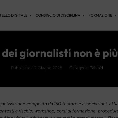
TELLO DIGITALE
CONSIGLIO DI DISCIPLINA
FORMAZIONE
dei giornalisti non è pi
Pubblicato il
2 Giugno 2025
Categorie:
Tabloid
ganizzazione composta da 150 testate e associazioni, affi
ontesti a rischio: workshop, corsi di formazione, procedure
ui individuali, advocacy su governi e grandi giornali. Per