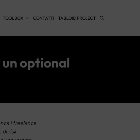
TOOLBOX
CONTATTI
TABLOID PROJECT
ù un optional
anca i freelance
 di risk
 salvaguardare