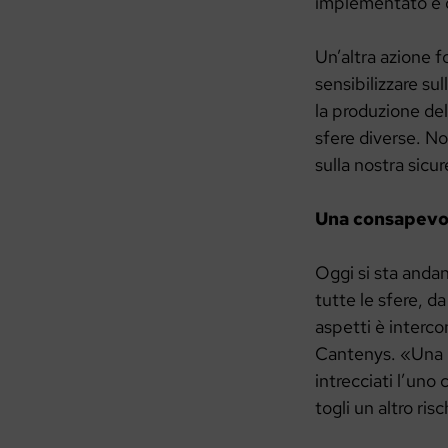
implementato e de
Un’altra azione f
sensibilizzare su
la produzione del
sfere diverse. No
sulla nostra sicur
Una consapevo
Oggi si sta andan
tutte le sfere, da
aspetti è interco
Cantenys. «Una me
intrecciati l’uno 
togli un altro risc