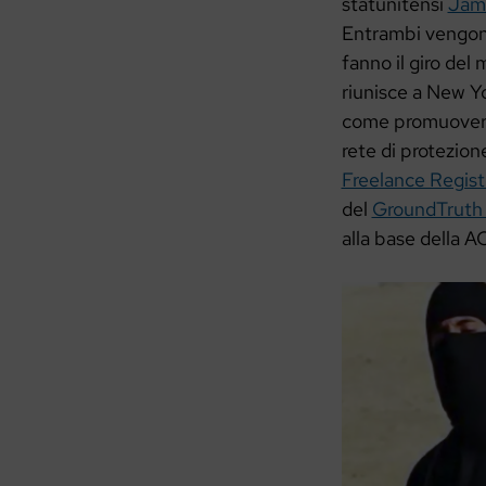
statunitensi
Jam
Entrambi vengono
fanno il giro del
riunisce a New Yo
come promuovere l
rete di protezion
Freelance Regist
del
GroundTruth 
alla base della A