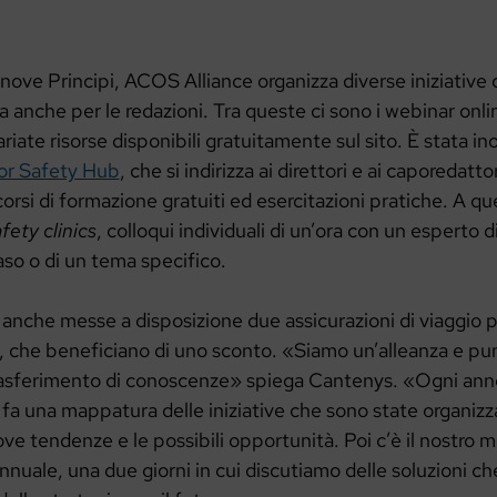
 nove Principi, ACOS Alliance organizza diverse iniziative 
a anche per le redazioni. Tra queste ci sono i webinar onl
riate risorse disponibili gratuitamente sul sito. È stata ino
or Safety Hub
, che si indirizza ai direttori e ai caporedatt
orsi di formazione gratuiti ed esercitazioni pratiche. A que
fety clinics
, colloqui individuali di un’ora con un esperto d
aso o di un tema specifico.
anche messe a disposizione due assicurazioni di viaggio per
ce, che beneficiano di uno sconto. «Siamo un’alleanza e p
 trasferimento di conoscenze» spiega Cantenys. «Ogni anno
fa una mappatura delle iniziative che sono state organizz
ove tendenze e le possibili opportunità. Poi c’è il nostro m
nuale, una due giorni in cui discutiamo delle soluzioni c