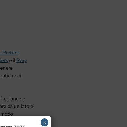
 Protect
ders
e il
Rory
tenere
ratiche di
 freelance e
are da un lato e
in modo
preparati a ogni
×