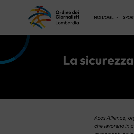
Vai
al
NOI L’OGL
SPOR
contenuto
La sicurezza 
Acos Alliance, or
che lavorano in c
assesment, colloq