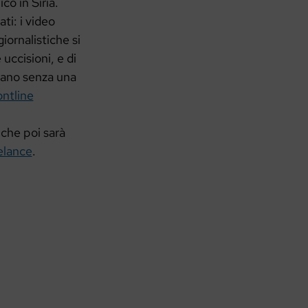
co in Siria.
ti: i video
iornalistiche si
uccisioni, e di
orano senza una
ontline
che poi sarà
eelance
.