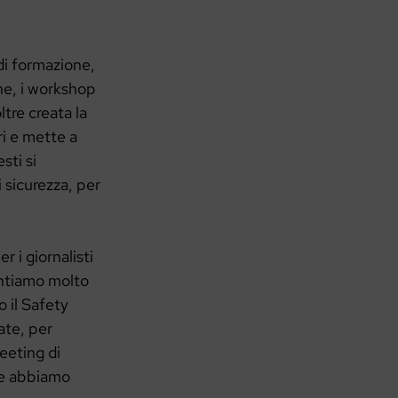
di formazione,
ine, i workshop
ltre creata la
ori e mette a
sti si
i sicurezza, per
 i giornalisti
untiamo molto
 il Safety
ate, per
eeting di
he abbiamo