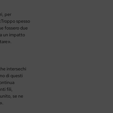
i, per
. «Troppo spesso
 se fossero due
 ha un impatto
stare».
che intersechi
uno di questi
continua
i fili,
 unito, se ne
».