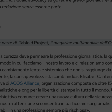
na redazione senza esserne parte
è parte di
Tabloid Project
, il magazine multimediale dell’
 sicurezza deve permeare la professione giornalistica, la q
l modo in cui facciamo il nostro lavoro e ci relazioniamo con 
 cambiamento lento e sistemico che non si raggiunge da 
mente, la consapevolezza sta cambiando». Elisabet Canteny
iva di
ACOS Alliance
, organizzazione composta da oltre 15
nalistiche e ong per la libertà di stampa in tutto il mondo.
obiettivo comune: creare una nuova cultura della sicurezz
nostra attenzione si concentra in particolare sui giornalist
erabili in una professione sempre più rischiosa».