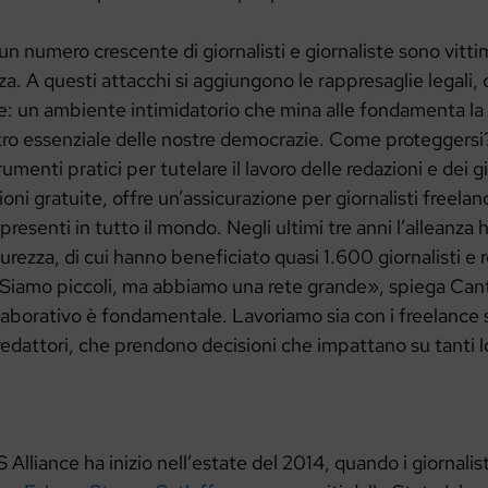
un numero crescente di giornalisti e giornaliste sono vittime
a. A questi attacchi si aggiungono le rappresaglie legali,
: un ambiente intimidatorio che mina alle fondamenta la l
tro essenziale delle nostre democrazie. Come protegger
umenti pratici per tutelare il lavoro delle redazioni e dei gi
ni gratuite, offre un’assicurazione per giornalisti freelanc
resenti in tutto il mondo. Negli ultimi tre anni l’alleanza 
icurezza, di cui hanno beneficiato quasi 1.600 giornalisti e r
«Siamo piccoli, ma abbiamo una rete grande», spiega Can
aborativo è fondamentale. Lavoriamo sia con i freelance s
oredattori, che prendono decisioni che impattano su tanti l
 Alliance ha inizio nell’estate del 2014, quando i giornalis