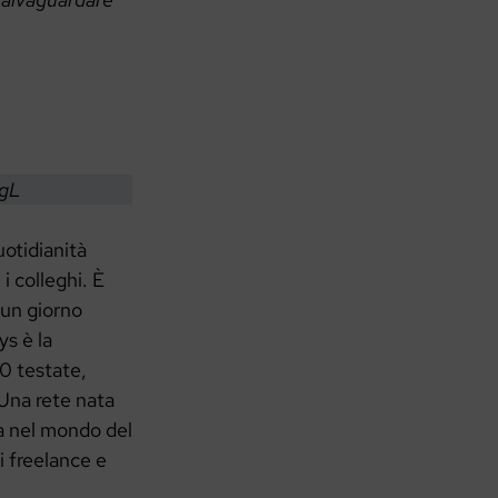
OgL
uotidianità
i colleghi. È
un giorno
s è la
0 testate,
 Una rete nata
a nel mondo del
i freelance e