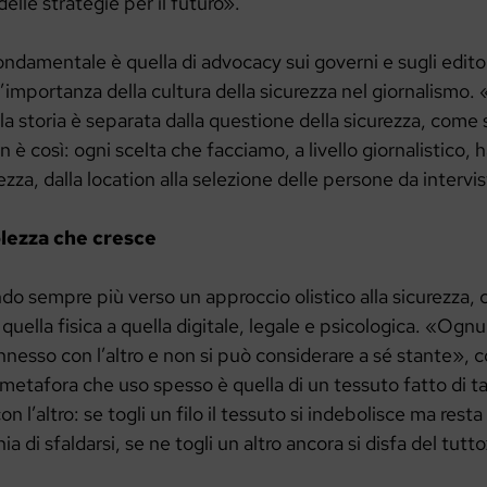
lle strategie per il futuro».
ondamentale è quella di advocacy sui governi e sugli editor
ll’importanza della cultura della sicurezza nel giornalismo
la storia è separata dalla questione della sicurezza, come
n è così: ogni scelta che facciamo, a livello giornalistico,
ezza, dalla location alla selezione delle persone da intervi
lezza che cresce
do sempre più verso un approccio olistico alla sicurezza, 
 quella fisica a quella digitale, legale e psicologica. «Ogn
nnesso con l’altro e non si può considerare a sé stante», 
tafora che uso spesso è quella di un tessuto fatto di tant
con l’altro: se togli un filo il tessuto si indebolisce ma resta
hia di sfaldarsi, se ne togli un altro ancora si disfa del tutto