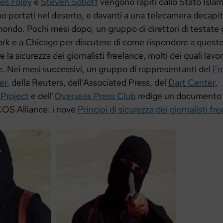
es Foley
e
Steven Sotloff
vengono rapiti dallo Stato Islami
 portati nel deserto, e davanti a una telecamera decapita
 mondo. Pochi mesi dopo, un gruppo di direttori di testate g
rk e a Chicago per discutere di come rispondere a queste 
a sicurezza dei giornalisti freelance, molti dei quali lav
e. Nei mesi successivi, un gruppo di rappresentanti del
Fr
er
, della Reuters, dell’Associated Press, del
Dart Center
,
Project
e dell’
Overseas Press Club
redige un documento 
COS Alliance: i nove
Principi di sicurezza dei giornalisti fr