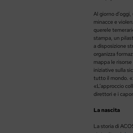
Al giorno d’oggi, 
minacce e violenz
querele temerarie
stampa, un pilas
a disposizione str
organizza formazio
mappa le risorse p
iniziative sulla s
tutto il mondo. 
«L’approccio coll
direttori e i cap
La nascita
La storia di ACOS