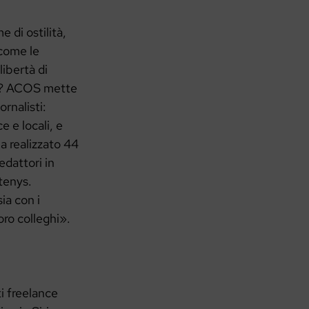
 di ostilità,
 come le
ibertà di
si? ACOS mette
ornalisti:
e e locali, e
ha realizzato 44
edattori in
tenys.
ia con i
oro colleghi».
ti freelance