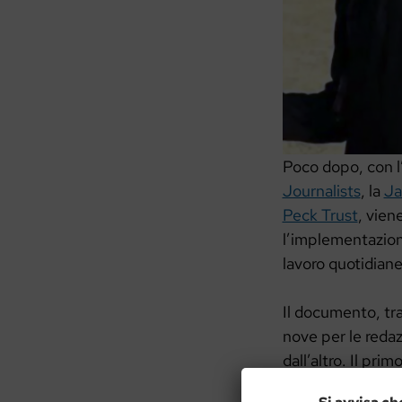
Poco dopo, con l’
Journalists
, la
Ja
Peck Trust
, vien
l’implementazione
lavoro quotidiane 
Il documento, tra
nove per le redaz
dall’altro. Il pr
professionale. Tra