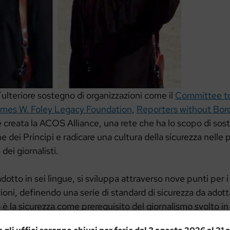
ulteriore sostegno di organizzazioni come il
Committee to
mes W. Foley Legacy Foundation
,
Reporters without Bor
e creata la ACOS Alliance, una rete che ha lo scopo di sos
 dei Principi e radicare una cultura della sicurezza nelle p
dei giornalisti.
dotto in sei lingue, si sviluppa attraverso nove punti per i
ioni, definendo una serie di standard di sicurezza da adott
imo è la sicurezza come prerequisito del giornalismo svolto 
 i doveri dei giornalisti indipendenti c’è il fatto di essere 