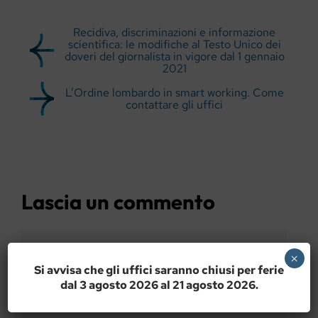
Recidiva, discriminazioni e informazione
scientifica: le modifiche al Testo Unico dei
doveri del giornalista in vigore dal 1 gennaio
2021
L’Ordine lombardo in smart working. Come
contattare gli uffici
Lascia un commento
Commento
×
Si avvisa che gli uffici saranno chiusi per ferie
dal 3 agosto 2026 al 21 agosto 2026.