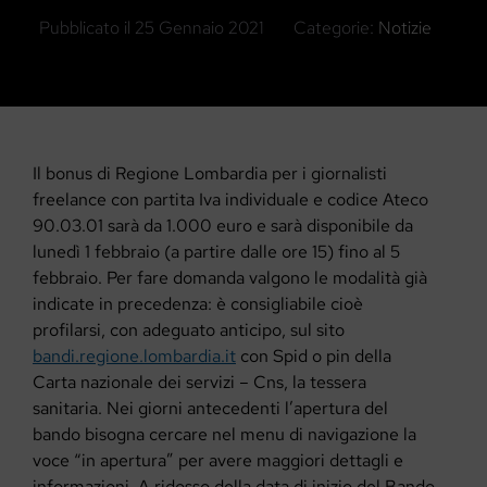
Pubblicato il
25 Gennaio 2021
Categorie:
Notizie
Il bonus di Regione Lombardia per i giornalisti
freelance con partita Iva individuale e codice Ateco
90.03.01 sarà da 1.000 euro e sarà disponibile da
lunedì 1 febbraio (a partire dalle ore 15) fino al 5
febbraio. Per fare domanda valgono le modalità già
indicate in precedenza: è consigliabile cioè
profilarsi, con adeguato anticipo, sul sito
bandi.regione.lombardia.it
con Spid o pin della
Carta nazionale dei servizi – Cns, la tessera
sanitaria. Nei giorni antecedenti l’apertura del
bando bisogna cercare nel menu di navigazione la
voce “in apertura” per avere maggiori dettagli e
informazioni. A ridosso della data di inizio del Bando