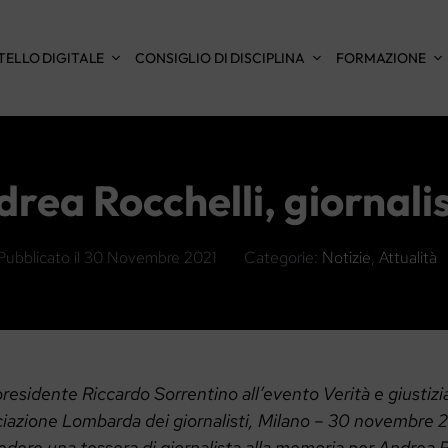
TELLO DIGITALE
CONSIGLIO DI DISCIPLINA
FORMAZIONE
rea Rocchelli, giornali
Pubblicato il
30 Novembre 2021
Categorie:
Notizie
,
Attualità
presidente Riccardo Sorrentino all’evento Verità e giustiz
ciazione Lombarda dei giornalisti, Milano – 30 novembre 
dere una tessera di giornalista alla memoria per Andrea R