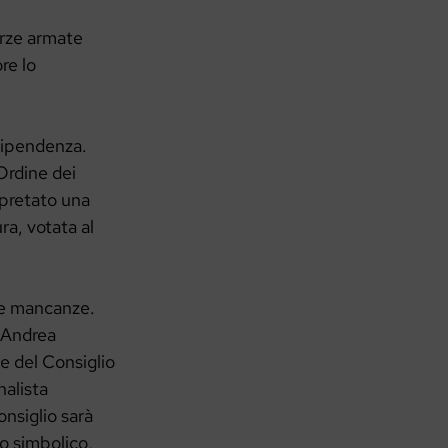
orze armate
re lo
ndipendenza.
Ordine dei
erpretato una
ra, votata al
sue mancanze.
 Andrea
ne del Consiglio
nalista
onsiglio sarà
o simbolico,