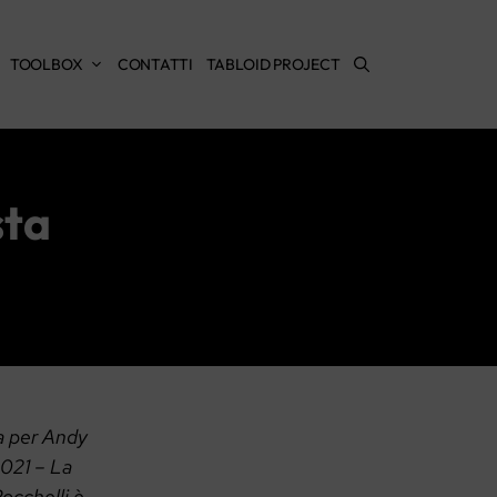
TOOLBOX
CONTATTI
TABLOID PROJECT
sta
ia per Andy
2021 –
La
occhelli è