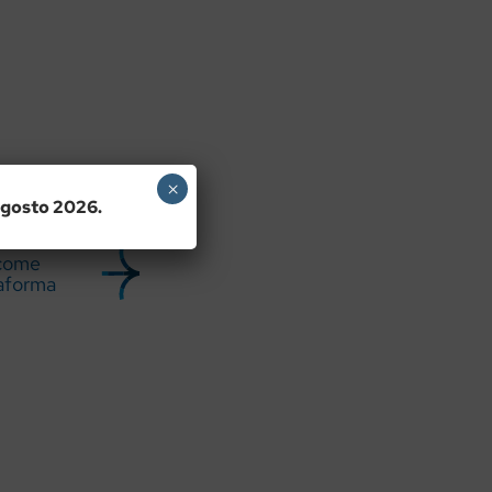
×
 agosto 2026.
 come
taforma