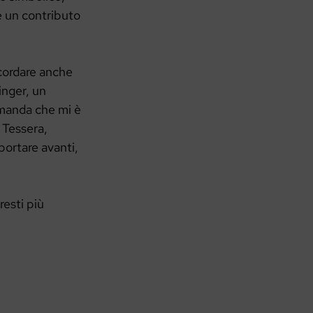
e un contributo
icordare anche
inger, un
domanda che mi è
 Tessera,
 portare avanti,
esti più