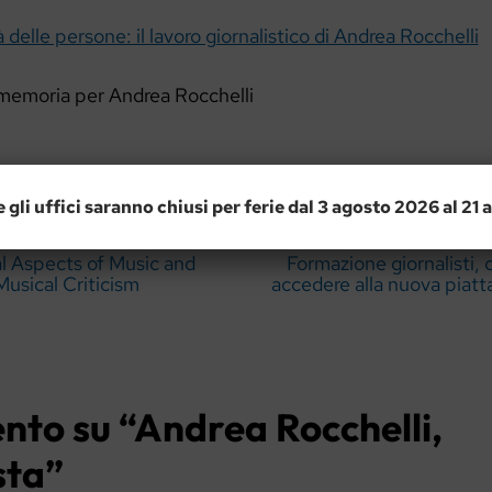
 delle persone: il lavoro giornalistico di Andrea Rocchelli
 memoria per Andrea Rocchelli
e gli uffici saranno chiusi per ferie dal 3 agosto 2026 al 21
l Aspects of Music and
Formazione giornalisti,
Musical Criticism
accedere alla nuova piat
nto su “Andrea Rocchelli,
sta”