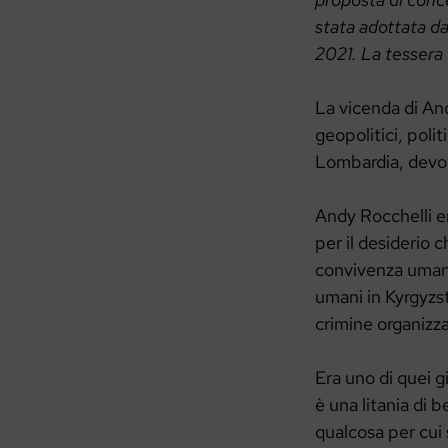
stata adottata d
2021. La tessera 
La vicenda di And
geopolitici, polit
Lombardia, devo e
Andy Rocchelli er
per il desiderio c
convivenza umana,
umani in Kyrgyzst
crimine organizza
Era uno di quei gi
è una litania di b
qualcosa per cui 