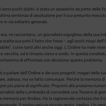
i sono pochi dubbi: è stata un assassinio da parte delle f
ultima sentenza di assoluzione per il suo presunto esecuto
re in via soltanto generale.
era, mi raccontano, un giornalista orgoglioso della sua i
 scelta sua però il fatto che fosse – agli occhi miopi dell’
visibile”, come tanti altri anche oggi. L’Ordine ha male int
 vecchia, ed è rimasto cieco e sordo. In questa consiliatu
rcheremo di affrontare con decisione questo problema.
 a parlare dell’Ordine e dei suoi progetti; magari delle 
re, adesso, ma va fatto comunque. Perché la memoria di
pre più piena di significato. Proporrò alla prossima riunio
iornalisti della Lombardia di concedere una Tessera di gior
la memoria per Andrea. Ho la ragionevole certezza che il c
orevole. Il nostro sarà un piccolo gesto, tardivo. Un gest