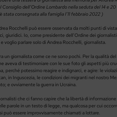
al Consiglio dell’Ordine Lombardo nella seduta del 14 e 2
è stata consegnata alla famiglia l’11 febbraio 2022
)
rea Rocchelli può essere osservata da molti punti di vista 
ici, giuridici. Io, come presidente dell’Ordine dei giornalisti
 voglio parlare solo di Andrea Rocchelli, giornalista.
a un giornalista come ce ne sono pochi. Per la qualità del 
he aveva di testimoniare con le sue foto gli aspetti più cru
 perché potessimo reagire e indignarci, e agire: le violazio
an, in Inguscezia, le condizioni dei migranti nel nostro Mez
to; e ovviamente la guerra in Ucraina.
ornalisti che ci fanno capire che la libertà di informazione 
elle parole in un testo di legge, ma qualcosa per cui occorr
si può essere improvvisamente chiamati a lottare.