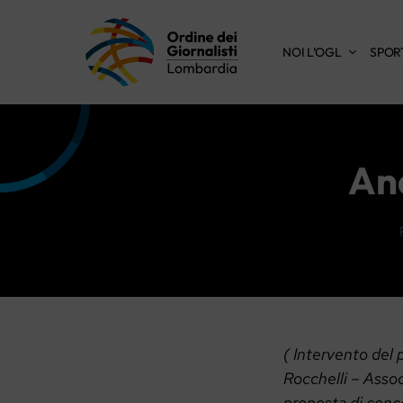
Vai
al
NOI L’OGL
SPOR
contenuto
And
( Intervento del 
Rocchelli – Asso
proposta di conce