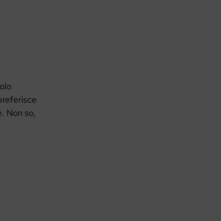
olo
 preferisce
e. Non so,