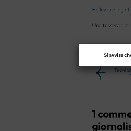
Bellezza e dignità
Una tessera alla
Si avvisa ch
Tecnica
1 comme
giornali