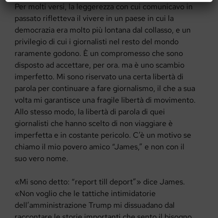
Per molti versi, la leggerezza con cui comunicavo in
passato rifletteva il vivere in un paese in cui la
democrazia era molto più lontana dal collasso, e un
privilegio di cui i giornalisti nel resto del mondo
raramente godono. È un compromesso che sono
disposto ad accettare, per ora. ma è uno scambio
imperfetto. Mi sono riservato una certa libertà di
parola per continuare a fare giornalismo, il che a sua
volta mi garantisce una fragile libertà di movimento.
Allo stesso modo, la libertà di parola di quei
giornalisti che hanno scelto di non viaggiare è
imperfetta e in costante pericolo. C’è un motivo se
chiamo il mio povero amico “James,” e non con il
suo vero nome.
«Mi sono detto: “report till deport”» dice James.
«Non voglio che le tattiche intimidatorie
dell’amministrazione Trump mi dissuadano dal
raccontare le storie importanti che sento il bisogno