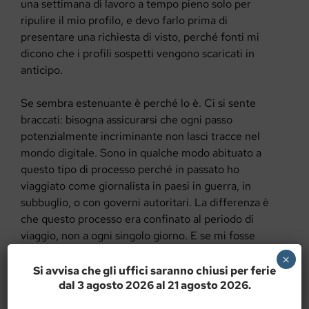
una settimana di lavoro a tempo pieno solo per
ripulire il mio profilo, e devo farlo prima di
presentare una richiesta di visto, perché fonti mi
dicono che i profili sospetti vengono scaricati in
anticipo.
Se sembra estenuante è perché lo è. Ci si sente
braccati: bisogna assicurarsi che ogni passo
potenzialmente incriminante non lasci tracce nel
mondo digitale. Sono in qualche modo abituato a
questo tipo di processo perché in passato ho
viaggiato come giornalista in paesi in guerra, in
subbuglio, o con governi autoritari. La differenza è
che questo processo era confinato al periodo di
viaggio, non a ogni singolo giorno. E se mi fosse
stato negato l’ingresso, avrei perso un incarico e
×
forse una storia molto importante, ma non l’accesso
Si avvisa che gli uffici saranno chiusi per ferie
dal 3 agosto 2026 al 21 agosto 2026.
alla mia casa, al mio lavoro e a tutte le mie cose.