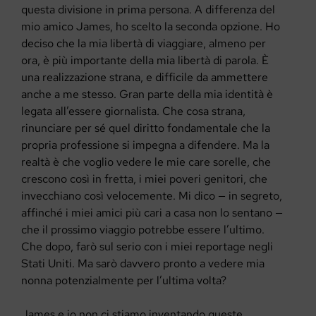
questa divisione in prima persona. A differenza del
mio amico James, ho scelto la seconda opzione. Ho
deciso che la mia libertà di viaggiare, almeno per
ora, è più importante della mia libertà di parola. È
una realizzazione strana, e difficile da ammettere
anche a me stesso. Gran parte della mia identità è
legata all’essere giornalista. Che cosa strana,
rinunciare per sé quel diritto fondamentale che la
propria professione si impegna a difendere. Ma la
realtà è che voglio vedere le mie care sorelle, che
crescono così in fretta, i miei poveri genitori, che
invecchiano così velocemente. Mi dico — in segreto,
affinché i miei amici più cari a casa non lo sentano —
che il prossimo viaggio potrebbe essere l’ultimo.
Che dopo, farò sul serio con i miei reportage negli
Stati Uniti. Ma sarò davvero pronto a vedere mia
nonna potenzialmente per l’ultima volta?
James e io non ci stiamo inventando queste