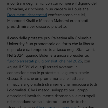
incontrare degli amici con cui rompere il digiuno del
Ramadan, e rinchiusa in un carcere in Louisiana.
Documenti desecretati
confermarono che lei,
Mahmood Khalil e Mohsen Mahdawi erano stati
presi di mira per discorso protetto.
Il caso delle proteste pro-Palestina alla Columbia
University è un promemoria del fatto che la libertà
di parola è da tempo sotto attacco negli Stati Uniti.
Nel 2024, quando Biden era ancora presidente,
furono arrestati più giornalisti che nel 2025
, con
«quasi il 90% di quegli arresti avvenuti in
connessione con le proteste sulla guerra Israele-
Gaza». È anche un promemoria che l’attuale
minaccia ai giornalisti stranieri è una minaccia a tutti
i giornalisti. Che i metodi sviluppati per i gruppi
emarginati inevitabilmente ritornano alla metropoli
ed espandono verso l’interno — un effetto che
alcuni chiamano
il boomerang imperiale
. Circa due