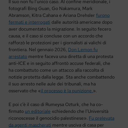
Il suo non fu l’unico caso. Al confine meridionale, i
fotografi Bing Guan, Go Nakamura, Mark
Abramson, Kitra Cahana e Ariana Drehsler
furono
fermati e interrogati
dalle autorità americane dopo
aver documentato la migrazione. In seguito fecero
causa, e il caso si concluse con un accordo che
rafforzò le protezioni per i giornalisti ai valichi di
frontiera. Nel gennaio 2026,
Don Lemon fu
arrestato
mentre faceva una diretta di una protesta
anti-ICE e in seguito affrontò accuse federali, che
ha combattuto come un attacco alla raccolta di
notizie protetta dalla legge. Sta anche combattendo
il suo arresto nelle aule dei tribunali, ma ha
osservato che «
il processo è la punizione.
».
E poi c’è il caso di Rumeysa Ozturk, che ha co-
firmato
un editoriale
«chiedendo che l’Università
riconoscesse il genocidio palestinese».
Fu prelevata
da agenti mascherati
mentre usciva di casa per