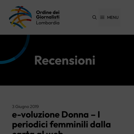
Vai
al
contenuto
MENU
Recensioni
3 Giugno 2019
e-voluzione Donna – I
periodici femminili dalla
carta al web