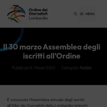
Vai
al
contenuto
MENU
Il 30 marzo Assemblea degli
iscritti all’Ordine
Pubblicato il
1 Marzo 2023
Categorie:
Notizie
È convocata l’Assemblea annuale degli iscritti
all’Albo dei Giornalisti della Lombardia (elenchi