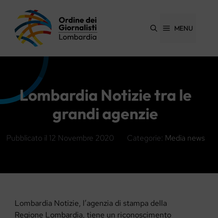
Vai
al
contenuto
MENU
Lombardia Notizie tra le
grandi agenzie
Pubblicato il
12 Novembre 2020
Categorie:
Media news
Lombardia Notizie, l’agenzia di stampa della
Regione Lombardia, tiene un riconoscimento