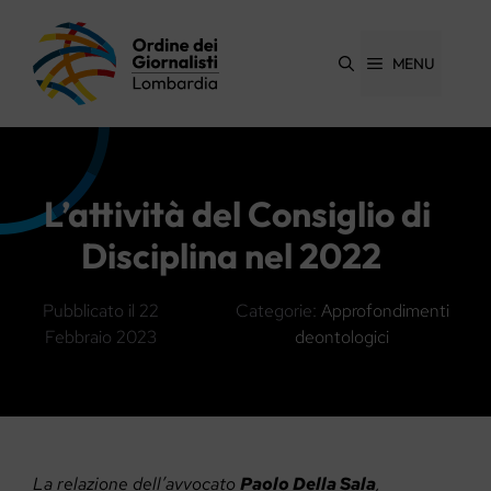
Vai
al
contenuto
MENU
L’attività del Consiglio di
Disciplina nel 2022
Pubblicato il
22
Categorie:
Approfondimenti
Febbraio 2023
deontologici
La relazione dell’avvocato
Paolo Della Sala
,