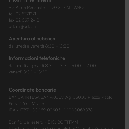
Via A. da Recanate, 1 · 20124 · MILANO
tel.
02.6771371
fax 02 66712418
odgmi@odg.mi.it
Apertura al pubblico
da lunedì a venerdì 8:30 – 13:30
Informazioni telefoniche
da lunedì a giovedì 8:30 – 13:30 15:00 – 17:00
venerdì 8:30 – 13:30
Coordinate bancarie
BANCA INTESA SANPAOLO Ag. 05000 Piazza Paolo
Ferrari, 10 – Milano
IBAN IT87L 03069 09606 100000063878
Bonifici dall’estero – BIC: BCITITMM
Intestato a: Ordine dei Giornalisti – Consiglio Regionale