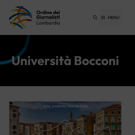
Vai
al
contenuto
MENU
Università Bocconi