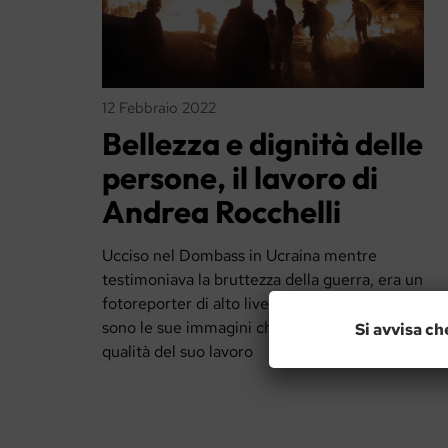
12 Febbraio 2022
Bellezza e dignità delle
persone, il lavoro di
Andrea Rocchelli
Ucciso nel Dombass in Ucraina mentre
testimoniava la bruttezza della guerra, era un
fotoreporter di alto livello. Più che le parole,
sono le sue immagini che testimoniano la
Si avvisa ch
qualità del suo lavoro