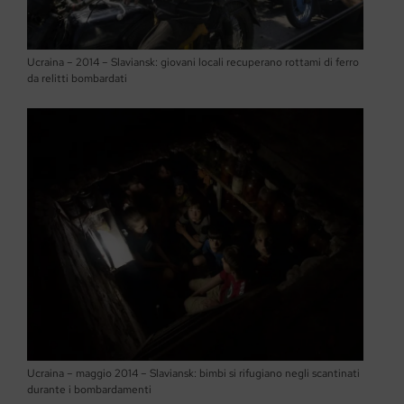
Ucraina – 2014 – Slaviansk: giovani locali recuperano rottami di ferro
da relitti bombardati
Ucraina – maggio 2014 – Slaviansk: bimbi si rifugiano negli scantinati
durante i bombardamenti