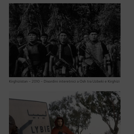
Kirghizistan – 2010 – Disordini interetnici a Osh tra Uzbeki e Kirghizi