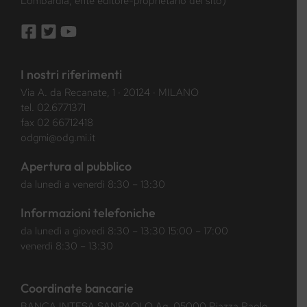
Lombardia, ente editore-proprietario del sito)
I nostri riferimenti
Via A. da Recanate, 1 · 20124 · MILANO
tel.
02.6771371
fax 02 66712418
odgmi@odg.mi.it
Apertura al pubblico
da lunedì a venerdì 8:30 – 13:30
Informazioni telefoniche
da lunedì a giovedì 8:30 – 13:30 15:00 – 17:00
venerdì 8:30 – 13:30
Coordinate bancarie
BANCA INTESA SANPAOLO Ag. 05000 Piazza Paolo