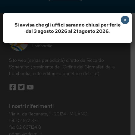
×
Si avvisa che gli uffici saranno chiusi per ferie
dal 3 agosto 2026 al 21 agosto 2026.
Sito web (senza periodicità) diretto da Riccardo
Sorrentino (presidente dell’Ordine dei Giornalisti della
Lombardia, ente editore-proprietario del sito)
I nostri riferimenti
Via A. da Recanate, 1 · 20124 · MILANO
tel.
02.6771371
fax 02 66712418
odgmi@odg.mi.it