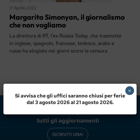
17 Aprile 2022
Margarita Simonyan, il giornalismo
che non vogliamo
La direttora di RT, l’ex Russia Today, che trasmette
in inglese, spagnolo, francese, tedesco, arabo e
russo ha elogiato nei giorni scorsi la censura
×
Si avvisa che gli uffici saranno chiusi per ferie
dal 3 agosto 2026 al 21 agosto 2026.
Iscriviti alla newsletter per non perdere
tutti gli aggiornamenti
ISCRIVITI ORA!