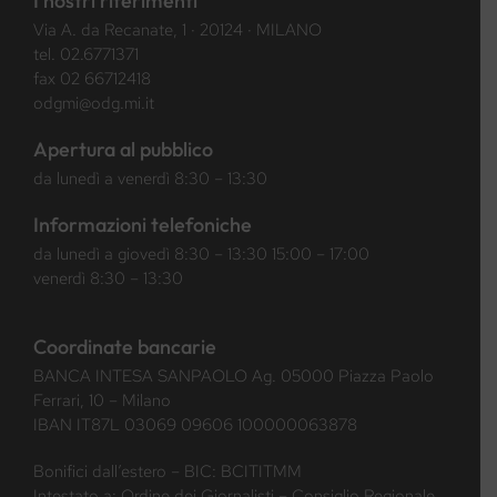
I nostri riferimenti
Via A. da Recanate, 1 · 20124 · MILANO
tel.
02.6771371
fax 02 66712418
odgmi@odg.mi.it
Apertura al pubblico
da lunedì a venerdì 8:30 – 13:30
Informazioni telefoniche
da lunedì a giovedì 8:30 – 13:30 15:00 – 17:00
venerdì 8:30 – 13:30
Coordinate bancarie
BANCA INTESA SANPAOLO Ag. 05000 Piazza Paolo
Ferrari, 10 – Milano
IBAN IT87L 03069 09606 100000063878
Bonifici dall’estero – BIC: BCITITMM
Intestato a: Ordine dei Giornalisti – Consiglio Regionale