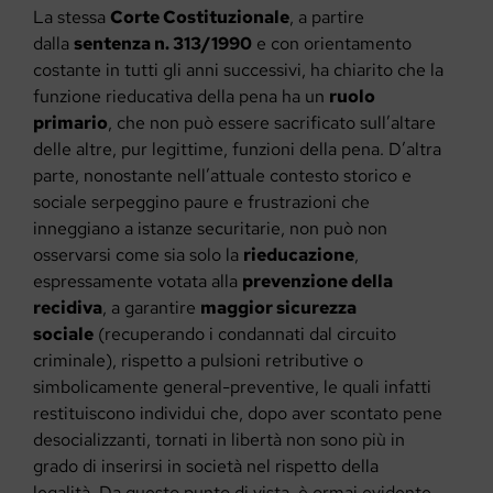
La stessa
Corte Costituzionale
, a partire
dalla
sentenza n. 313/1990
e con orientamento
costante in tutti gli anni successivi, ha chiarito che la
funzione rieducativa della pena ha un
ruolo
primario
, che non può essere sacrificato sull’altare
delle altre, pur legittime, funzioni della pena. D’altra
parte, nonostante nell’attuale contesto storico e
sociale serpeggino paure e frustrazioni che
inneggiano a istanze securitarie, non può non
osservarsi come sia solo la
rieducazione
,
espressamente votata alla
prevenzione della
recidiva
, a garantire
maggior sicurezza
sociale
(recuperando i condannati dal circuito
criminale), rispetto a pulsioni retributive o
simbolicamente general-preventive, le quali infatti
restituiscono individui che, dopo aver scontato pene
desocializzanti, tornati in libertà non sono più in
grado di inserirsi in società nel rispetto della
legalità. Da questo punto di vista, è ormai evidente