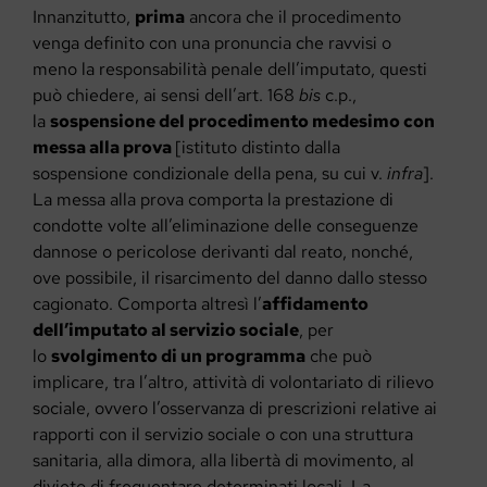
Innanzitutto,
prima
ancora che il procedimento
venga definito con una pronuncia che ravvisi o
meno la responsabilità penale dell’imputato, questi
può chiedere, ai sensi dell’art. 168
bis
c.p.,
la
sospensione del procedimento medesimo con
messa alla prova
[istituto distinto dalla
sospensione condizionale della pena, su cui v.
infra
].
La messa alla prova comporta la prestazione di
condotte volte all’eliminazione delle conseguenze
dannose o pericolose derivanti dal reato, nonché,
ove possibile, il risarcimento del danno dallo stesso
cagionato. Comporta altresì l’
affidamento
dell’imputato al servizio sociale
, per
lo
svolgimento di un programma
che può
implicare, tra l’altro, attività di volontariato di rilievo
sociale, ovvero l’osservanza di prescrizioni relative ai
rapporti con il servizio sociale o con una struttura
sanitaria, alla dimora, alla libertà di movimento, al
divieto di frequentare determinati locali. La