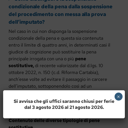
condizionale della pena dalla sospensione
del procedimento con messa alla prova
dell’imputato?
Nel caso in cui non disponga la sospensione
condizionale della pena e questa sia contenuta
entro il limite di quattro anni, in determinati casi il
giudice di cognizione può sostituire la pena
principale irrogata con una o più
pene
sostitutive,
di recente valorizzate dal d.lgs. 10
ottobre 2022, n. 150 (c.d. Riforma Cartabia),
anch’esse volte ad evitare il passaggio in carcere
dell’imputato, sottoponendolo così ad un
trattamento sanzionatorio maggiormente incline a
×
favorirne la rieducazione e il reinserimento in
Si avvisa che gli uffici saranno chiusi per ferie
società.
dal 3 agosto 2026 al 21 agosto 2026.
Contenuto delle diverse tipologie di pene
sostitutive