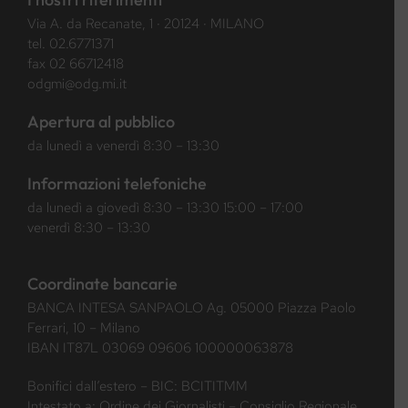
Via A. da Recanate, 1 · 20124 · MILANO
tel.
02.6771371
fax 02 66712418
odgmi@odg.mi.it
Apertura al pubblico
da lunedì a venerdì 8:30 – 13:30
Informazioni telefoniche
da lunedì a giovedì 8:30 – 13:30 15:00 – 17:00
venerdì 8:30 – 13:30
Coordinate bancarie
BANCA INTESA SANPAOLO Ag. 05000 Piazza Paolo
Ferrari, 10 – Milano
IBAN IT87L 03069 09606 100000063878
Bonifici dall’estero – BIC: BCITITMM
Intestato a: Ordine dei Giornalisti – Consiglio Regionale