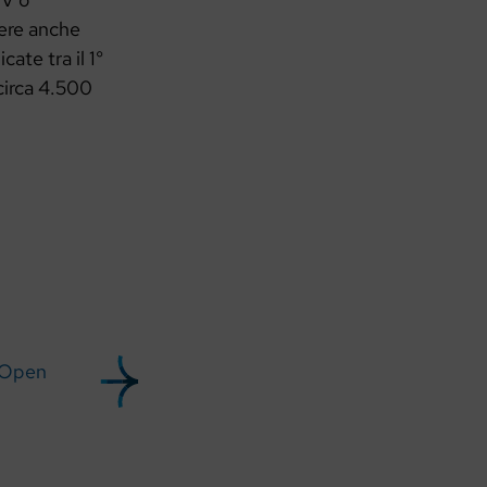
rere anche
ate tra il 1°
circa 4.500
 Open