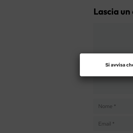
Lascia u
Commento
Si avvisa ch
Nome
Email