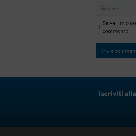
Sito
web
Salva il mio n
commento.
Iscriviti a