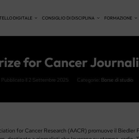
TELLO DIGITALE
CONSIGLIO DI DISCIPLINA
FORMAZIONE
rize for Cancer Journa
Pubblicato il
2 Settembre 2025
Categorie:
Borse di studio
iation for Cancer Research (AACR) promuove il Biedler P
, destinato a giornalisti che lavorano su stampa, radio, 