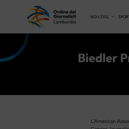
Vai
al
NOI L’OGL
SPOR
contenuto
Biedler P
L’American Assoc
Cancer Journalism