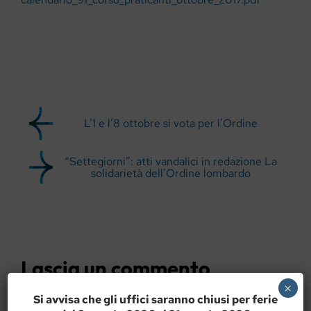
L’1 e l’8 ottobre si vota per l’Ordine
“Settegiorni”: atti vandalici in redazione La
solidarietà dell’Ordine lombardo
Lascia un commento
×
Si avvisa che gli uffici saranno chiusi per ferie
Commento