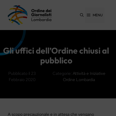
Vai
al
contenuto
MENU
Gli uffici dell’Ordine chiusi al
pubblico
Pubblicato il
23
Categorie:
Attività e Iniziative
Febbraio 2020
Ordine Lombardia
A scopo precauzionale e in attesa che vengano