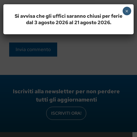
Sito
×
web
Si avvisa che gli uffici saranno chiusi per ferie
dal 3 agosto 2026 al 21 agosto 2026.
Salva il mio nome, email e sito web in questo
browser per la prossima volta che commento.
Iscriviti alla newsletter per non perdere
tutti gli aggiornamenti
ISCRIVITI ORA!