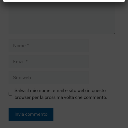
Nome
Email
Sito
web
Salva il mio nome, email e sito web in questo
browser per la prossima volta che commento.