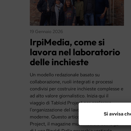
19 Gennaio 2026
IrpiMedia, come si
lavora nel laboratorio
delle inchieste
Un modello redazionale basato su
collaborazione, ruoli integrati e processi
condivisi per costruire inchieste complesse e
ad alto valore giornalistico. Inizia qui il
viaggio di Tabloid Project per esplorare
l’organizzazione del lavoro nelle redazioni
Si avvisa ch
moderne. Questo articolo è parte di Tabloid
Project, il magazine multimediale dell’OgL
di Luca Rinaldi Dalla gerarchia verticale