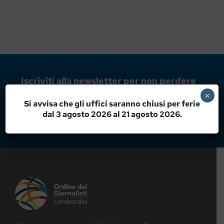
Iscriviti alla newsletter per non perdere
tutti gli aggiornamenti
×
Si avvisa che gli uffici saranno chiusi per ferie
dal 3 agosto 2026 al 21 agosto 2026.
ISCRIVITI ORA!