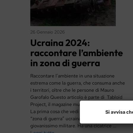
26 Gennaio 2026
Ucraina 2024:
raccontare l’ambiente
in zona di guerra
Raccontare l’ambiente in una situazione
estrema come la guerra, che consuma anche
i territori, oltre che le persone di Mauro
Garofalo Questo articolo è parte di Tabloid
Project, il magazine multimediale dell’OgL
La prima cosa che vedi quando entri nella
Si avvisa ch
“zona di guerra” ucraina è il volto di un
giovanissimo militare. Ha una cicatrice ...
Leggi tutto