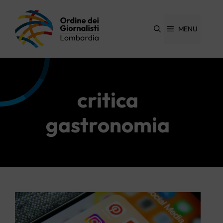
Vai
al
contenuto
MENU
critica
gastronomia