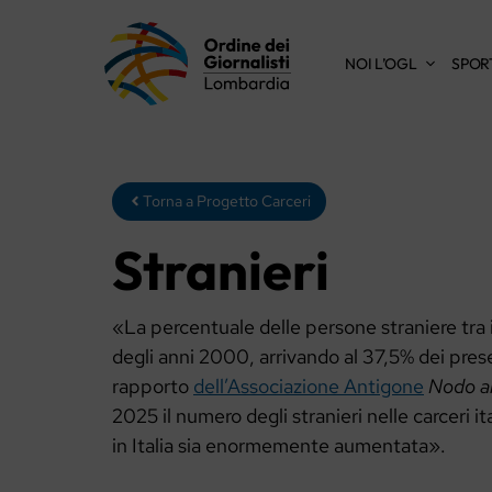
Vai
al
NOI L’OGL
SPOR
contenuto
Torna a Progetto Carceri
Stranieri
«La percentuale delle persone straniere tra 
degli anni 2000, arrivando al 37,5% dei presen
rapporto
dell’Associazione Antigone
Nodo al
2025 il numero degli stranieri nelle carceri 
in Italia sia enormemente aumentata».