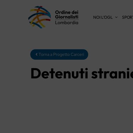
Vai
al
NOI L’OGL
SPOR
contenuto
Torna a Progetto Carceri
Detenuti strani