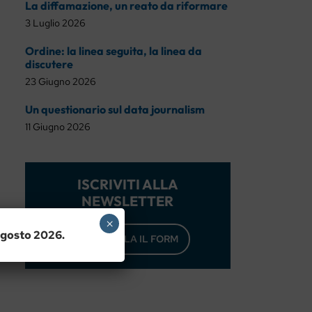
La diffamazione, un reato da riformare
3 Luglio 2026
Ordine: la linea seguita, la linea da
discutere
23 Giugno 2026
Un questionario sul data journalism
11 Giugno 2026
ISCRIVITI ALLA
NEWSLETTER
×
 agosto 2026.
COMPILA IL FORM