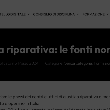
TELLO DIGITALE
CONSIGLIO DI DISCIPLINA
FORMAZIONE
a riparativa: le fonti n
licato il
6 Marzo 2024
Categorie:
Senza categoria
,
Formazio
are le prassi dei centri e uffici di giustizia riparativa e m
o e operano in Italia
anni 90 e fino all’entrata in vigore del decreto legislativo