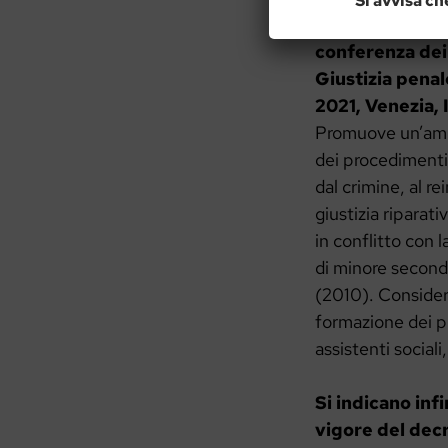
Si avvisa ch
d’Europa sul ruo
conferenza dei 
Giustizia penale
2021, Venezia, I
Promuove un’ampia
dei procedimenti 
dal crimine, al r
giustizia riparati
in conflitto con 
di minore secondo
(2010). Considera
formazione dei pr
assistenti sociali
Si indicano inf
vigore del decr