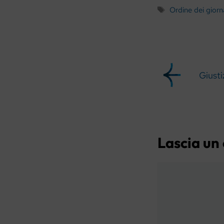
Tag
Ordine dei giorna
Giustiz
Lascia u
Commento