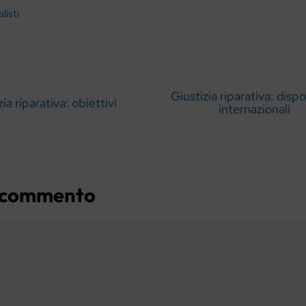
listi
Giustizia riparativa: dispo
ia riparativa: obiettivi
internazionali
n commento