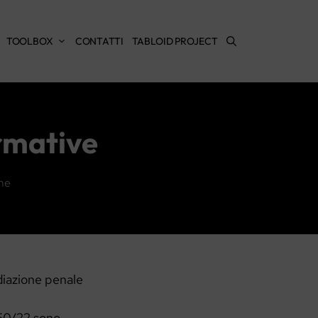
TOOLBOX
CONTATTI
TABLOID PROJECT
ormative
ne
ediazione penale
 150/22 sono