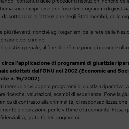
ando i contenuti delle precedenti risoluzioni nonché dell
hema sui principi base per l’uso dei programmi di giustizia 
 da sottoporre all’attenzione degli Stati membri, delle org
 più rilevanti, nonché agli organismi della rete delle Nazio
enzione del crimine
 giustizia penale, al fine di definire principi comuni sulla
e circa l’applicazione di programmi
di giustizia ripar
nale adottati dall’ONU nel 2002 (Economic and Soci
nite n. 15/2002)
ati membri a sviluppare programmi di giustizia riparativa, a
re ricerche, valutazioni, scambi di esperienze. Pone la gius
ica di contrasto alla criminalità, di responsabilizzazione d
imento e riparazione per le vittime e la comunità. Fissa i p
fidenzialità, gratuità dei programmi.