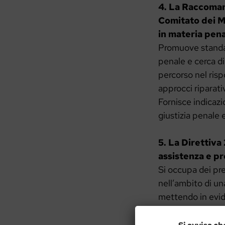
4. La Raccoman
Comitato dei Mi
in materia pen
Promuove standard
penale e cerca di 
percorso nel risp
approcci riparati
Fornisce indicazi
giustizia penale 
5. La Direttiv
assistenza e pr
Si occupa dei pres
nell’ambito di un
mettendo in evid
6.
Dichiarazione