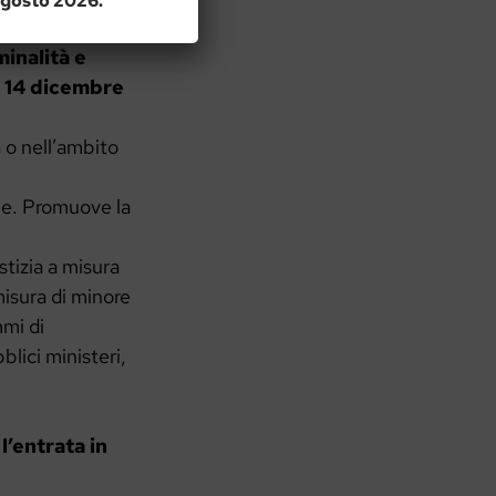
 agosto 2026.
occasione della
minalità e
 e 14 dicembre
 o nell’ambito
ime. Promuove la
stizia a misura
misura di minore
mmi di
blici ministeri,
l’entrata in