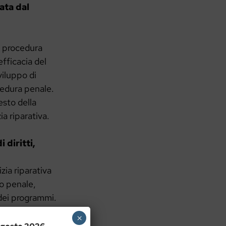
ata dal
la procedura
efficacia del
viluppo di
ocedura penale.
esto della
a riparativa.
diritti,
izia riparativa
to penale,
 dei programmi.
×
Consiglio