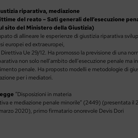
iustizia riparativa, mediazione
vittime del reato – Sati generali dell’esecuzione pe
l sito del Ministero della Giustizia)
upato di allineare le esperienze di giustizia riparativa svilup
aesi europei ed extraeuropei,
a Direttiva Ue 29/12. Ha promosso la previsione di una no
riparativa non solo nell’ambito dell’esecuzione penale ma in
imento penale. Ha proposto modelli e metodologie di giust
azione per i mediatori.
 legge
“Disposizioni in materia
rativa e mediazione penale minorile” (2449) (presentata i
 marzo 2020), primo firmatario onorevole Devis Dori