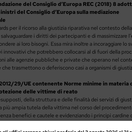
dazione del Consiglio d’Europa REC (2018) 8 adott
nistri del Consiglio d’Europa sulla mediazione
ale
s per il ricorso alla giustizia riparativa nel contesto del
salvaguardare i diritti dei partecipanti e di massimizzare l’
ondere ai loro bisogni. Essa mira inoltre a incoraggiare lo s
vi innovativi che potrebbero collocarsi al di fuori della pr
oni alle agenzie pubbliche e private che operano nel cont
e che trasmettono o deferiscono casi a organismi di giustizi
a 2012/29/UE contenente Norme minime in materia di 
otezione delle vittime di reato
upposti, della struttura e delle finalità dei servizi di giust
a più ampia tutela della vittima nel corso del procedimen
enza benefici e cautele e evidenziando i principi cardine
 dei ministri della giustizia degli stati membri del 