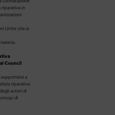
a Dichiarazione
riparativa in
anizzazioni
ni Unite che si
 materia.
ativa
al Council
 supportarsi a
tizia riparativa
egli autori di
rincipi di