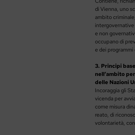
Contiene, richiam
di Vienna, uno sc
ambito criminale,
intergovernative
e non governative
occupano di prev
e dei programmi di
3. Principi bas
nell’ambito pe
delle Nazioni U
Incoraggia gli St
vicenda per avvia
come misura dinam
reato, di riconosc
volontarietà, con