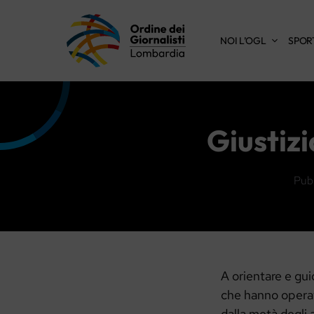
Vai
al
NOI L’OGL
SPOR
contenuto
Giustizi
Pubb
A orientare e guid
che hanno operat
dalla metà degli 