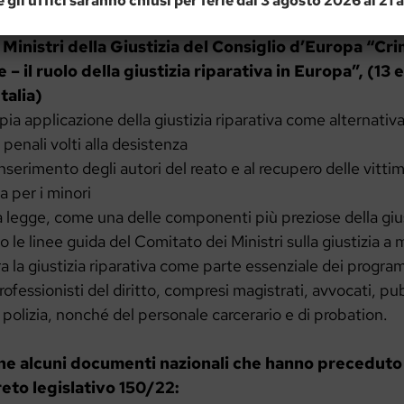
e gli uffici saranno chiusi per ferie dal 3 agosto 2026 al 21
lo della giustizia riparativa in materia penale , in 
Ministri della Giustizia del Consiglio d’Europa “Cri
 – il ruolo della giustizia riparativa in Europa”, (13
talia)
 applicazione della giustizia riparativa come alternativa
penali volti alla desistenza
einserimento degli autori del reato e al recupero delle vitt
va per i minori
la legge, come una delle componenti più preziose della giu
 le linee guida del Comitato dei Ministri sulla giustizia a 
 la giustizia riparativa come parte essenziale dei progra
ofessionisti del diritto, compresi magistrati, avvocati, pub
, polizia, nonché del personale carcerario e di probation.
ine alcuni documenti nazionali che hanno preceduto 
eto legislativo 150/22: