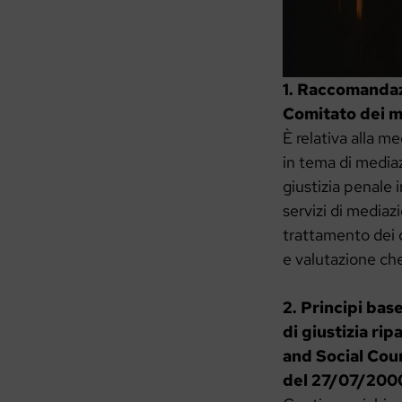
1. Raccomandaz
Comitato dei mi
È relativa alla m
in tema di mediaz
giustizia penale i
servizi di mediazi
trattamento dei ca
e valutazione ch
2. Principi bas
di giustizia ri
and Social Coun
del 27/07/200