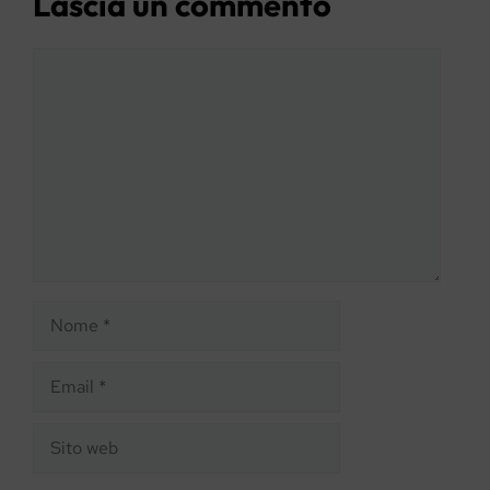
Lascia un commento
Commento
Nome
Email
Sito
web