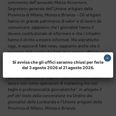
commento dell’avvocato Marco Accornero,
Segretario generale dell’Unione artigiani della
Provincia di Milano, Monza e Brianza – Gli artigiani
hanno un grande patrimonio di valori e di lavoro da
comunicare, sappiamo che i giornalisti hanno il
dovere costituzionale di informare e che i cittadini
hanno il diritto a essere informati. Ma soprattutto
oggi, in epoca di fake news, sappiamo anche che il
racconto della verità dei fatti deve essere affidato ai
×
giornalisti che per “mestiere” fanno questo lavoro. Il
Si avvisa che gli uffici saranno chiusi per ferie
mondo artigiano si sta aprendo ai nuovi media e al
dal 3 agosto 2026 al 21 agosto 2026.
digitale, abbiamo quindi bisogno di professionisti
seri che sappiano divulgare i nostri valori e il nostro
lavoro non come operazioni di marketing ma con
taglio e professionalità giornalistiche”.
In allegato il
pdf del testo della convenzione tra Ordine dei
giornalisti della Lombardia e l’Unione artigiani della
Provincia di Milano, Monza e Brianza.