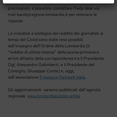
Qualora vi siano dubbi, chiarimenti, richiesta di
precisazioni, è possibile contattare l’help desk via
mail
bandi@regione.lombardia.it
per ottenere le
risposte.
Le iniziative a sostegno del reddito dei giornalisti ai
tempi del Covid sono state rese possibili
dall’impegno dell’Ordine della Lombardia (il
“reddito di ultima istanza” della scorsa primavera
arrivò all’esito della corrispondenza tra il Presidente
Ogl, Alessandro Galimberti, e il Presidente del
Consiglio, Giuseppe Conte) e, oggi,
dall’associazione
Freelance Network Italia
.
Gli aggiornamenti
saranno pubblicati dall’agenzia
regionale
www.lombardianotizie.online