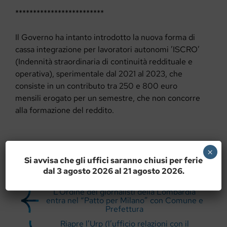
*************************
Il Governo ha intanto introdotto la nuova forma di
cassa integrazione per lavoratori autonomi ’ISCRO’
(Indennità
straordinaria di continuità
reddituale e
operativa), sperimentale dal 2021 al 2023, che
consiste in un contributo tra 250 e 800 euro
mensili erogato per un semestre, che non concorre
alla formazione del reddito.
×
Si avvisa che gli uffici saranno chiusi per ferie
dal 3 agosto 2026 al 21 agosto 2026.
L’Ordine dei giornalisti della Lombardia
entra nel “Patto per Milano” con Comune e
Prefettura
Riapre l’Urp (l’ufficio relazioni con il