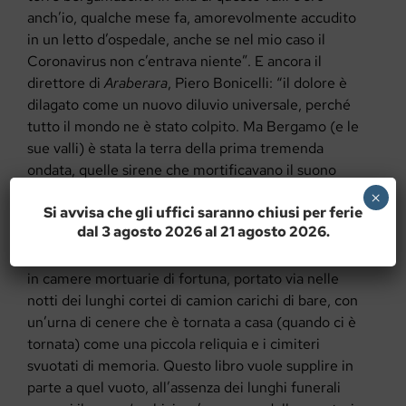
anch’io, qualche mese fa, amorevolmente accudito
in un letto d’ospedale, anche se nel mio caso il
Coronavirus non c’entrava niente”. E ancora il
direttore di
Araberara
, Piero Bonicelli: “
il dolore è
dilagato come un nuovo diluvio universale, perché
tutto il mondo ne è stato colpito. Ma Bergamo (e le
sue valli) è stata la terra della prima tremenda
ondata, quelle sirene che mortificavano il suono
della campana a morto. Chi è morto in casa ha avuto
×
Si avvisa che gli uffici saranno chiusi per ferie
almeno il conforto di un’ultima carezza, un ultimo
dal 3 agosto 2026 al 21 agosto 2026.
saluto, chi è morto in ospedale è diventato un
numero, spesso su un materasso nei corridoi, finito
in camere mortuarie di fortuna, portato via nelle
notti dei lunghi cortei di camion carichi di bare, con
un’urna di cenere che è tornata a casa (quando ci è
tornata) come una piccola reliquia e i cimiteri
svuotati di memoria. Questo libro vuole supplire in
parte a quel vuoto, all’assenza dei lunghi funerali