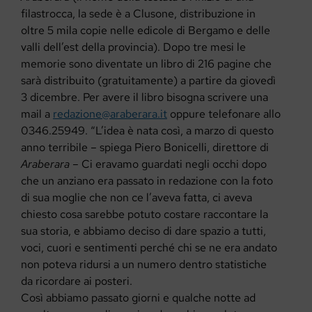
filastrocca, la sede è a Clusone, distribuzione in
oltre 5 mila copie nelle edicole di Bergamo e delle
valli dell’est della provincia). Dopo tre mesi le
memorie sono diventate un libro di 216 pagine che
sarà distribuito (gratuitamente) a partire da giovedì
3 dicembre. Per avere il libro bisogna scrivere una
mail a
redazione@araberara.it
oppure telefonare allo
0346.25949. “L’idea è nata così, a marzo di questo
anno terribile – spiega Piero Bonicelli, direttore di
Araberara
– Ci eravamo guardati negli occhi dopo
che un anziano era passato in redazione con la foto
di sua moglie che non ce l’aveva fatta, ci aveva
chiesto cosa sarebbe potuto costare raccontare la
sua storia, e abbiamo deciso di dare spazio a tutti,
voci, cuori e sentimenti perché chi se ne era andato
non poteva ridursi a un numero dentro statistiche
da ricordare ai posteri.
Così abbiamo passato giorni e qualche notte ad