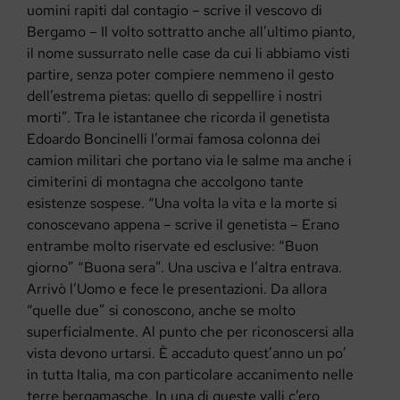
uomini rapiti dal contagio – scrive il vescovo di
Bergamo – Il volto sottratto anche all’ultimo pianto,
il nome sussurrato nelle case da cui li abbiamo visti
partire, senza poter compiere nemmeno il gesto
dell’estrema pietas: quello di seppellire i nostri
morti”. Tra le istantanee che ricorda il genetista
Edoardo Boncinelli l’ormai famosa colonna dei
camion militari che portano via le salme ma anche i
cimiterini di montagna che accolgono tante
esistenze sospese.
“
Una volta la vita e la morte si
conoscevano appena – scrive il genetista – Erano
entrambe molto riservate ed esclusive: “Buon
giorno” “Buona sera”. Una usciva e l’altra entrava.
Arrivò l’Uomo e fece le presentazioni. Da allora
“quelle due” si conoscono, anche se molto
superficialmente. Al punto che per riconoscersi alla
vista devono urtarsi. È accaduto quest’anno un po’
in tutta Italia, ma con particolare accanimento nelle
terre bergamasche. In una di queste valli c’ero