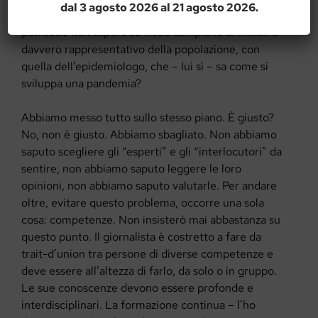
dal 3 agosto 2026 al 21 agosto 2026.
clinico, che sa cosa accade nel suo reparto ma
potrebbe non sapere se il suo campione di malati è
davvero rappresentativo della popolazione, con
quella dell’epidemiologo, che – lui sì – sa come si
sviluppa una pandemia?
Abbiamo messo tutto sullo stesso piano. È giusto?
No, non è giusto. Abbiamo sbagliato. Non abbiamo
saputo scegliere gli “esperti” e gli “interlocutori” da
sentire, non abbiamo saputo leggere le loro
opinioni, non abbiamo saputo valutarle. Per andare
oltre, evitare questo problema, occorre una sola
cosa: competenze. Non insisterò mai abbastanza su
questo punto. Il giornalista è costretto a fare da
trait-d’union tra persone di diverse competenze e
deve essere all’altezza di farlo, da solo o in gruppo.
Le sue conoscenze devono essere profonde e
interdisciplinari. La formazione continua – l’ho