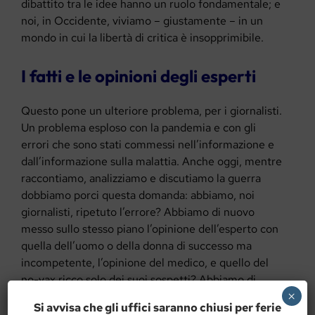
dibattito tra le idee hanno un ruolo fondamentale; e
noi, in Occidente, viviamo – giustamente – in un
mondo in cui la libertà di critica è insopprimibile.
I fatti e le opinioni degli esperti
Questo pone un ulteriore problema, per i giornalisti.
Un problema esploso con la pandemia e con gli
errori che sono stati commessi nell’informazione e
dall’informazione sulla malattia. Anche oggi, mentre
raccontiamo, analizziamo e discutiamo la guerra
dobbiamo porci questa domanda: abbiamo, noi
giornalisti, ripetuto l’errore? Abbiamo di nuovo
messo sullo stesso piano l’opinione dell’esperto con
quella dell’uomo o della donna di successo ma
incompetente, l’opinione del medico, e quello del
no-vax ricco solo dei suoi sospetti? Abbiamo di
×
nuovo confuso – come abbiamo fatto – l’opinione
Si avvisa che gli uffici saranno chiusi per ferie
del virologo, che sa tutto del virus, con quella del