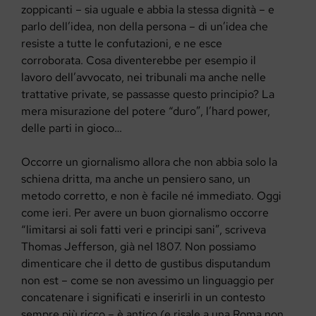
zoppicanti – sia uguale e abbia la stessa dignità – e
parlo dell’idea, non della persona – di un’idea che
resiste a tutte le confutazioni, e ne esce
corroborata. Cosa diventerebbe per esempio il
lavoro dell’avvocato, nei tribunali ma anche nelle
trattative private, se passasse questo principio? La
mera misurazione del potere “duro”, l’hard power,
delle parti in gioco…
Occorre un giornalismo allora che non abbia solo la
schiena dritta, ma anche un pensiero sano, un
metodo corretto, e non è facile né immediato. Oggi
come ieri. Per avere un buon giornalismo occorre
“limitarsi ai soli fatti veri e principi sani”, scriveva
Thomas Jefferson, già nel 1807. Non possiamo
dimenticare che il detto de gustibus disputandum
non est – come se non avessimo un linguaggio per
concatenare i significati e inserirli in un contesto
sempre più ricco – è antico (e risale a una Roma non