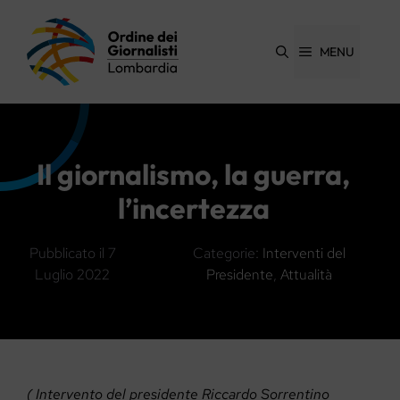
Vai
al
contenuto
MENU
Il giornalismo, la guerra,
l’incertezza
Pubblicato il
7
Categorie:
Interventi del
Luglio 2022
Presidente
,
Attualità
( Intervento del presidente Riccardo Sorrentino