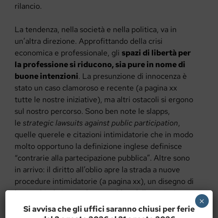
rilancio.
La tendenza, nella società e nella politica, va in
un’altra direzione. Approfittando della crisi
economica e professionale, gli
spazi di libertà per
la professione si riducono, sia pure in nome di
buone intenzioni
. La presunzione di innocenza è
stato un caso clamoroso e recente (a pagina xx
tutte le nostre iniziative), ma altri ostacoli si ergono
sul nostro percorso. Sono ben note le slapps,
le
strategic lawsuits against public participation
,
quelle querele e citazioni intimidatorie che in modo
molto opportuno la definizione inglese definisce
“contrarie alla partecipazione pubblica”. Altre sono
in arrivo: il diritto all’oblio apre la strada a nuove
procedure intimidatorie (a pagina xx), un disegno di
legge chiude invece le assemblee delle società
×
quotate ai cronisti (a pagina xx). Gli spazi si
Si avvisa che gli uffici saranno chiusi per ferie
riducono…