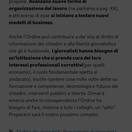
propone.
Avanzano nuove forme di
organizzazione del lavoro
(ne parliamo a pag. XX),
e attraverso di esse
si iniziano a testare nuovi
modelli di business
.
Anche l’Ordine può contribuire a dar vita al diritto di
informazione dei cittadini e alla libertà giornalistica
che gli è funzionale.
I giornalisti hanno bisogno di
un’istituzione che si prenda cura dei loro
interessi professionali correttivi
(per quelli
economici, il ruolo fondamentale spetta al
sindacato). Inutile ripetere cose mille volte dette su
formazione e competenze, deontologia e fiducia dei
cittadini, interventi pubblici e libertà. Ormai è
emersa anche la consapevolezza l’Ordine ha
bisogno di fare, insieme a tutti i colleghi, un “salto”.
Prepararci sarà il nostro prossimo compito.
Tag
Ordine dei giornalisti
,
Presunzione di innocenza
,