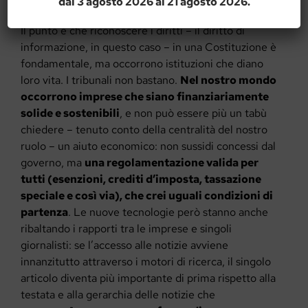
dal 3 agosto 2026 al 21 agosto 2026.
Il punto è che riconoscere i diritti – il diritto di
informazione, in questo caso – in una Costituzione è
fondamentale, ma occorrono istituzioni che diano
loro vita. I tribunali non bastano.
Nel nostro mondo
occorrono imprese che siano finanziariamente
solide e sostenibili
, e non può essere più un tabù
chiedere – tenuto conto della centralità del nostro
ruolo – un aiuto economico: non sussidi concessi dal
governo, ma
una regolamentazione valida per
tutti (esenzioni, crediti d’imposta, tassazione
speciale e così via), che crei uguali condizioni di
partenza
. Le nuove tecnologie però stanno anche
ribaltando i rapporti tra le imprese e singoli
giornalisti: se l’accesso alle notizie avviene
innanzitutto attraverso i motori di ricerca, il singolo
articolo diventa più importante di prima rispetto alla
testata e alla gerarchia delle notizie che