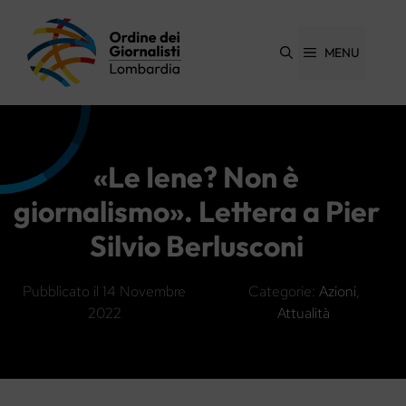
Vai
al
contenuto
MENU
«Le Iene? Non è
giornalismo». Lettera a Pier
Silvio Berlusconi
Pubblicato il
14 Novembre
Categorie:
Azioni
,
2022
Attualità