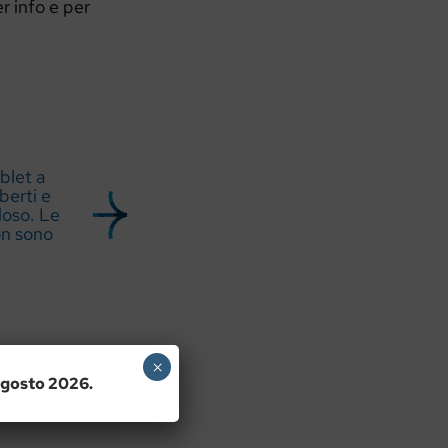
r info e per
blet a
berti e
loso. Le
on sono
×
 agosto 2026.