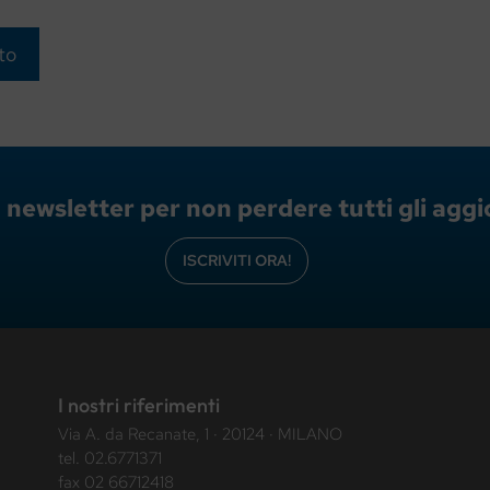
lla newsletter per non perdere tutti gli ag
ISCRIVITI ORA!
I nostri riferimenti
Via A. da Recanate, 1 · 20124 · MILANO
tel.
02.6771371
fax 02 66712418