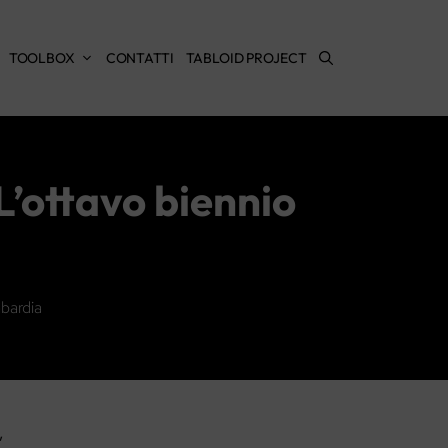
TOOLBOX
CONTATTI
TABLOID PROJECT
L’ottavo biennio
mbardia
”