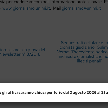
via per credere ancora nell’informazione professionale. Pe
do
www.giornalismo.unimi.it
. Mail
giornalismo@unimi.it
Sequestrati cellulare e ta
cronista giudiziario. Galim
giornalismo alla prova del
Verna: “Precedente perico
– Newsletter n° 3/2018
inchieste giornalistiche n
illeciti penali”
n commento
e gli uffici saranno chiusi per ferie dal 3 agosto 2026 al 21