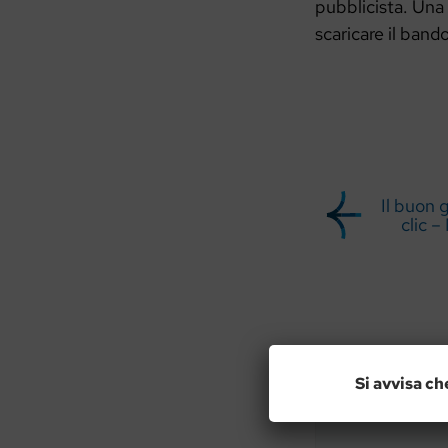
pubblicista. Una 
scaricare il ban
Il buon 
clic 
Lascia u
Si avvisa ch
Commento