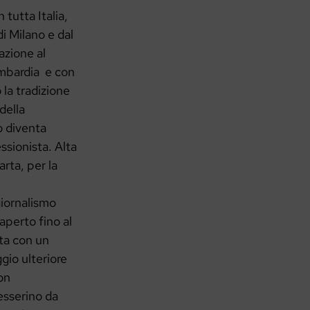
 tutta Italia,
i Milano e dal
azione al
Lombardia e con
 la tradizione
della
o diventa
ssionista. Alta
arta, per la
giornalismo
aperto fino al
ita con un
gio ulteriore
on
tesserino da