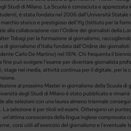
egli Studi di Milano. La Scuola è conosciuta e apprezzata in
tudenti, è stata fondata nel 2006 dall’Università Statale d
marchio storico e prestigioso dell’Ifg (Istituto per la form
zie alla collaborazione con l’Ordine dei giornalisti della 
lter Tobagi per la formazione al giornalismo, raccogliendo
 di giornalismo d’Italia fondata dall’Ordine dei giornalisti 
dente Carlo De Martino) nel 1974. Chi frequenta il bienni
la fine può svolgere l’esame per diventare giornalista profe
i, stage nei media, attività continua per il digitale, per la c
visione.
elezione al prossimo Master in giornalismo della Scuola di 
versità degli Studi di Milano è stato pubblicato e rimarrà 
ede alle selezioni con una laurea almeno triennale consegu
. La selezione è per titoli ed esami. Ottengono un punteg
 un’ottima conoscenza della lingua inglese comprovata c
erne, corsi utili all’esercizio del giornalismo e l’eventuale 