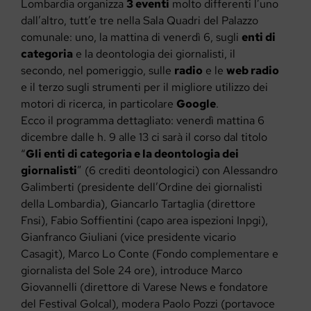
Lombardia organizza
3 eventi
molto differenti l’uno
dall’altro, tutt’e tre nella Sala Quadri del Palazzo
comunale: uno, la mattina di venerdì 6, sugli
enti di
categoria
e la deontologia dei giornalisti, il
secondo, nel pomeriggio, sulle
radio
e le
web radio
e il terzo sugli strumenti per il migliore utilizzo dei
motori di ricerca, in particolare
Google
.
Ecco il programma dettagliato: venerdì mattina 6
dicembre dalle h. 9 alle 13 ci sarà il corso dal titolo
“
Gli enti di categoria e la deontologia dei
giornalisti
” (6 crediti deontologici) con Alessandro
Galimberti (presidente dell’Ordine dei giornalisti
della Lombardia), Giancarlo Tartaglia (direttore
Fnsi), Fabio Soffientini (capo area ispezioni Inpgi),
Gianfranco Giuliani (vice presidente vicario
Casagit), Marco Lo Conte (Fondo complementare e
giornalista del Sole 24 ore), introduce Marco
Giovannelli (direttore di Varese News e fondatore
del Festival Golcal), modera Paolo Pozzi (portavoce