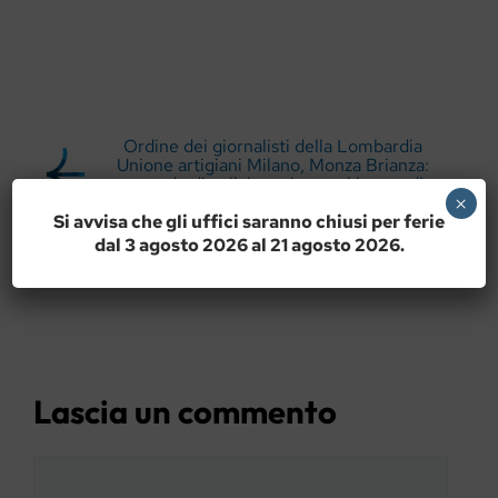
Ordine dei giornalisti della Lombardia
Unione artigiani Milano, Monza Brianza:
accordo di collaborazione sul lavoro di
×
giornalisti multimediali e uffici stampa
Si avvisa che gli uffici saranno chiusi per ferie
dal 3 agosto 2026 al 21 agosto 2026.
Donne e potere di fare
Lascia un commento
Commento