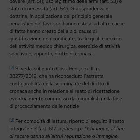
dovere (art. 51); uso legittimo delle armi (art. 53) e
stato di necessità (art. 54). Giurisprudenza e
dottrina, in applicazione del principio generale
penalistico del favor rei hanno esteso ad altre cause
di fatto hanno creato delle c.d. cause di
giustificazione non codificate, tra le quali esercizio
dell’attività medico chirurgica, esercizio di attività
sportiva e, appunto, diritto di cronaca.
[3]
Si veda, sul punto Cass. Pen., sez. II, n.
38277/2019, che ha riconosciuto l’astratta
configurabilità della scriminante del diritto di
cronaca anche in relazione al reato di ricettazione
eventualmente commesso dai giornalisti nella fase
di procacciamento delle notizie
[4]
Per comodità di lettura, riporto di seguito il testo
integrale dell’art. 617
septies
c.p.: “
Chiunque, al fine
di recare danno all’altrui reputazione o immagine,