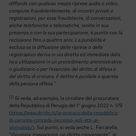
diffonde con qualsiasi mezzo riprese audio o video,
compiute fraudolentemente, di incontri privati o
registrazioni, pur esse fraudolente, di conversazioni,
anche telefoniche o telematiche, svolte in sua
presenza o con la sua partecipazione, è punito con la
reclusione fino a quattro anni. La punibilità è
esclusa se la diffusione delle riprese o delle
registrazioni deriva in via diretta ed immediata dalla
loro utilizzazione in un procedimento amministrativo
o giudiziario o per l’esercizio del diritto di difesa o
del diritto di cronaca. Il delitto è punibile a querela
della persona offesa.
”
[5]
Si veda, ad esempio, la circolare del procuratore
della Repubblica di Perugia del 1° giugno 2022 n. 179
(
https://www.diritto.it/la-procura-della-repubblica-
di-perugia-concede-laccesso-agli-atti-ai-
giornalisti/
). Sul punto, si veda anche L. Ferrarella,
“
Giustizia: trasparenza, un diritto conveniente
”, in