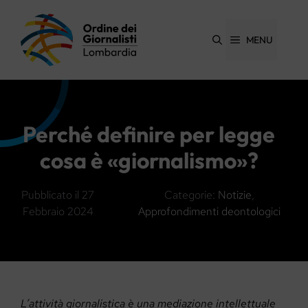
Vai
al
contenuto
MENU
Perché definire per legge
cosa è «giornalismo»?
Pubblicato il
27
Categorie:
Notizie
,
Febbraio 2024
Approfondimenti deontologici
L’attività giornalistica è una mediazione intellettuale