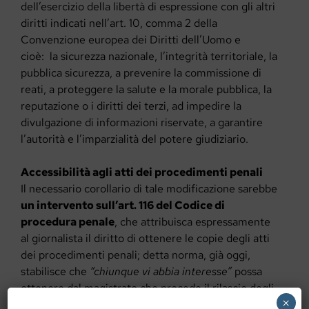
dell’esercizio della libertà di espressione con gli altri
diritti indicati nell’art. 10, comma 2 della
Convenzione europea dei Diritti dell’Uomo e
cioè: la sicurezza nazionale, l’integrità territoriale, la
pubblica sicurezza, a prevenire la commissione di
reati, a proteggere la salute e la morale pubblica, la
reputazione o i diritti dei terzi, ad impedire la
divulgazione di informazioni riservate, a garantire
l’autorità e l’imparzialità del potere giudiziario.
Accessibilità agli atti dei procedimenti penali
Il necessario corollario di tale modificazione sarebbe
un intervento sull’art. 116 del Codice di
procedura penale
, che attribuisca espressamente
al giornalista il diritto di ottenere le copie degli atti
dei procedimenti penali; detta norma, già oggi,
stabilisce che
“chiunque vi abbia interesse”
possa
ottenere dal magistrato che procede il rilascio degli
×
atti giudiziari, sempre che non coperti dal segreto