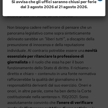
Si avvisa che gli uffici saranno chiusi per ferie
investigativo. Si tratta di una disposizione
dal 3 agosto 2026 al 21 agosto 2026.
certamente generica, ma che ha già stimolato
[5]
alcune prassi nel senso da me indicato
.
Non bisogna cadere nell’errore di pensare che un
panorama legislativo come sopra sinteticamente
delineato sarebbe un
“liberi tutti”
, a discapito della
presunzione di innocenza e della reputazione
individuale. Al contrario potrebbe essere una
novità
essenziale per rilanciare la professione di
giornalista
e il ruolo che essa ha per il buon
funzionamento dello Stato di diritto. Il richiamo –
diretto e chiaro – contenuto in una fonte normativa
rafforzerebbe la qualità del giornalismo e le
responsabilità derivanti dal suo esercizio. Oneri e
onori, in altre parole, come ha ben detto la Corte
costituzionale nella sentenza n. 150/2021. Sono
assolutamente convinto che
l’onere di verificare